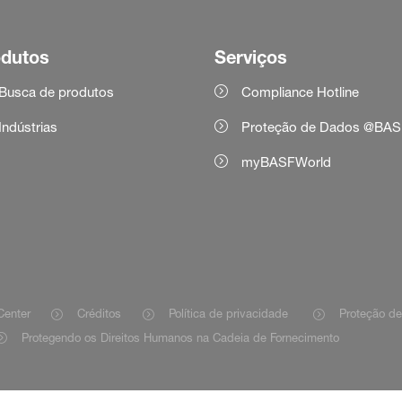
odutos
Serviços
Busca de produtos
Compliance Hotline
Indústrias
Proteção de Dados @BAS
myBASFWorld
Center
Créditos
Política de privacidade
Proteção d
Protegendo os Direitos Humanos na Cadeia de Fornecimento