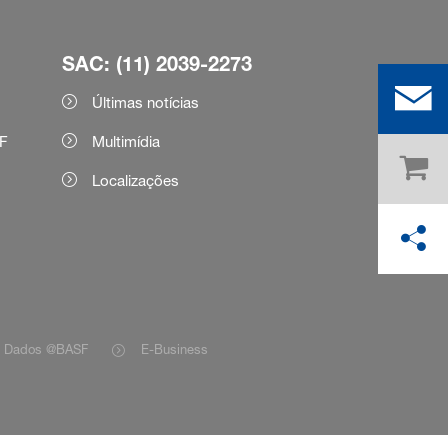
SAC: (11) 2039-2273
Últimas notícias
F
Multimídia
Localizações
e Dados @BASF
E-Business