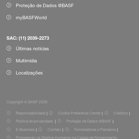
Proteção de Dados @BASF
myBASFWorld
SAC: (11) 2039-2273
Últimas notícias
Multimídia
Localizações
Copyright © BASF 2026
Responsabilidade
Cookie Preference Center
Créditos
Política de privacidade
Proteção de Dados @BASF
E-Business
Contato
Fornecedores e Parceiros
Protegendo os Direitos Humanos na Cadeia de Fornecimento