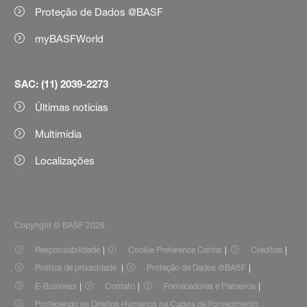
Proteção de Dados @BASF
myBASFWorld
SAC: (11) 2039-2273
Últimas notícias
Multimídia
Localizações
Copyright © BASF 2026
Responsabilidade
Cookie Preference Center
Créditos
Política de privacidade
Proteção de Dados @BASF
E-Business
Contato
Fornecedores e Parceiros
Protegendo os Direitos Humanos na Cadeia de Fornecimento