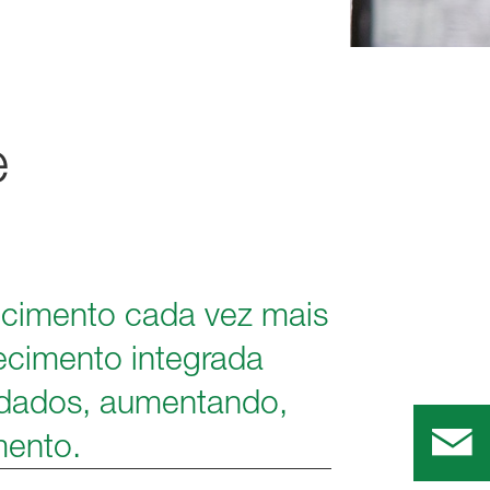
e
necimento cada vez mais
necimento integrada
o dados, aumentando,
mento.