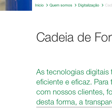
Inicio
Quem somos
Digitalização
Cade
Cadeia de For
As tecnologias digitai
eficiente e eficaz. Par
com nossos clientes, f
desta forma, a transpa