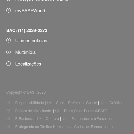
myBASFWorld
SAC: (11) 2039-2273
Últimas notícias
Multimídia
Localizações
Copyright © BASF 2026
Responsabilidade
Cookie Preference Center
Créditos
Política de privacidade
Proteção de Dados @BASF
E-Business
Contato
Fornecedores e Parceiros
Protegendo os Direitos Humanos na Cadeia de Fornecimento