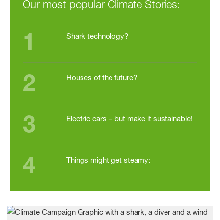
Our most popular Climate Stories:
1
Shark technology?
2
Houses of the future?
3
Electric cars – but make it sustainable!
4
Things might get steamy: