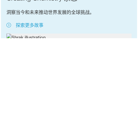
洞察当今和未来推动世界发展的全球挑战。
探索更多故事
为气候而变
21世纪最大的挑战就在这里。因此，为了保护气候，我们正
在做出改变——其方式可能会让您感到惊讶…
为气候而变
连接化学
了解巴斯夫集团的历史，了解化学如何实现新想法和解决方
案。