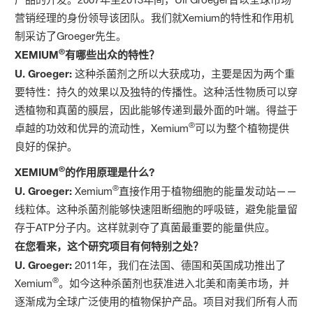
营销经理的身份领导该团队。我们就Xemium的特性和作用机
制采访了Groeger先生。
®
XEMIUM
有哪些出众的特性？
U. Groeger:
这种杀菌剂之所以大获成功，主要是因为两个重
要特性：持久的效果以及独特的传播性。这种活性物质可以穿
透植物和真菌的膜层，因此能够传递到最外面的叶端。得益于
®
卓越的功效和优异的流动性，Xemium
可以为整个植物提供
良好的保护。
®
XEMIUM
的作用原理是什么?
®
U. Groeger:
Xemium
直接作用于植物细胞的能量发动站——
线粒体。这种杀菌剂能够快速阻断细胞的呼吸链，避免能量留
存于ATP分子内。这样就剥夺了真菌最重要的能量供应。
在您看来，这个研究项目有何特别之处？
U. Groeger:
2011年，我们在法国、德国和英国成功推出了
®
Xemium
。如今这种杀菌剂也获准进入北美和南美市场，并
逐渐成为全球广泛使用的植物保护产品。项目对我们所有人而