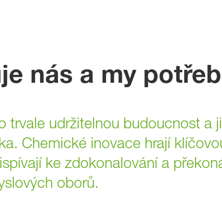
je nás a my potře
o trvale udržitelnou budoucnost a 
ka. Chemické inovace hrají klíčovo
pívají ke zdokonalování a překonáv
yslových oborů.