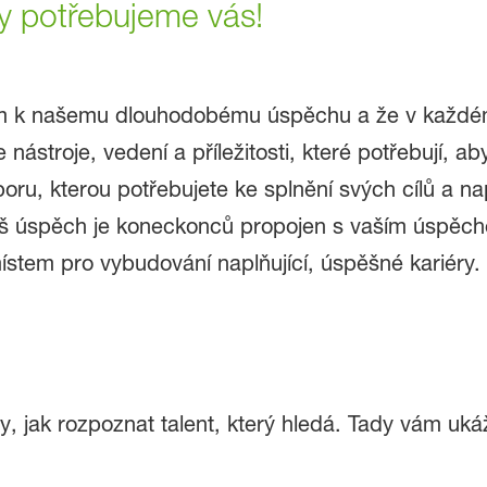
y potřebujeme vás!
čem k našemu dlouhodobému úspěchu a že v každém 
roje, vedení a příležitosti, které potřebují, aby 
oru, kterou potřebujete ke splnění svých cílů a n
š úspěch je koneckonců propojen s vaším úspěch
ístem pro vybudování naplňující, úspěšné kariéry.
 jak rozpoznat talent, který hledá. Tady vám uk