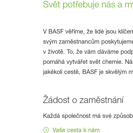
Svět potřebuje nás a m
V BASF věříme, že lidé jsou klí
svým zaměstnancům poskytujeme nást
v životě. To, že vám dáváme podp
pomáhá vytvářet svět chemie. Ná
jakékoli cestě, BASF je skvělým m
Žádost o zaměstnání
Každá společnost má své způsoby,
Vaše cesta k nám