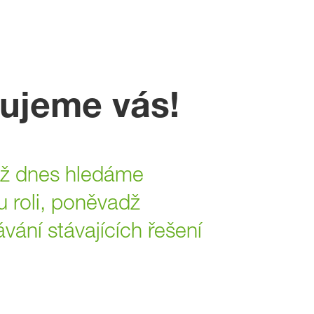
bujeme vás!
již dnes hledáme
u roli, poněvadž
ání stávajících řešení