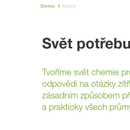
Domov
Kariéra
Svět potřebu
Tvoříme svět chemie pr
odpovědi na otázky zítř
zásadním způsobem přis
a prakticky všech prům