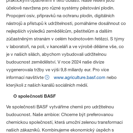
praktickými opatřeními v této oblasti. Naše řešení jsou
účelově navržena pro různé systémy pěstování plodin.
Propojení osiv, přípravků na ochranu plodin, digitálních
nástrojů a přístupů k udržitelnosti, pomáháme dosáhnout co
nejlepších výsledků zemědělcům, pěstitelům a dalším
zúčastněným stranám v celém hodnotovém řetězci. S týmy
v laboratoři, na poli, v kanceláři a ve výrobě děláme vše, co
je v našich silách, abychom vybudovali udržitelnou
budoucnost zemědělství. V roce 2024 naše divize
vygenerovala tržby ve výši 9,8 miliardy eur. Pro více
informací navštivte
www.agriculture.basf.com
nebo
kterýkoli z našich kanálů sociálních médií.
O společnosti BASF
Ve společnosti BASF vytváříme chemii pro udržitelnou
budoucnost. Naše ambice: Chceme být preferovanou
chemickou společností, která umožní zelenou transformaci
našich zákazníků. Kombinujeme ekonomický úspěch s