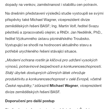
dopady na venkov, zaměstnanost i stabilitu cen potravin.
Na dnešním představení výsledků studie vystoupili se svými
příspěvky také Michael Wagner, viceprezident divize
zemědělských řešení BASF; Ing. Martin Volf, ředitel Svazu
pěstitelů a zpracovatelů olejnin; a RNDr. Jan Nedělník, PhD.,
ředitel Výzkumného ústavu pícninářského Troubsko.
Vystupující se shodli na hodnocení aktuálního stavu a
potřebě urychleného řešení stávající situace.
„Moderní ochrana rostlin je klíčová pro udržení vysokých
výnosů, potravinové bezpečnosti a konkurenceschopnosti.
Stálý úbytek dostupných účinných látek ohrožuje
produktivitu a konkurenceschopnost v celé Evropě, včetně
České republiky,“
zdůraznil
Michael Wagner
, viceprezident
divize zemědělských řešení BASF.
Doporučení pro další postup