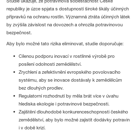
Studie ukazuje, že potravinová soběstačnost České
republiky je úzce spjata s dostupností široké škály účinných
přípravků na ochranu rostlin. Významná ztráta účinných látek
by zvýšila závislost na dovozech a ohrozila potravinovou
bezpečnost.
Aby bylo možné tato rizika eliminovat, studie doporučuje:
Cílenou podporu inovací v rostlinné výrobě pro
posílení odolnosti zemědělství.
Zrychlení a zefektivnění evropského povolovacího
systému, aby se inovace dostávaly k zemědělcům
bez dlouhých prodlev.
Regulatorní rozhodnutí by měla brát více v úvahu
hlediska ekologie i potravinové bezpečnosti.
Zajištění dlouhodobé konkurenceschopnosti českého
zemědělství, aby bylo možné zajistit dodávky potravin
i v době krizí.