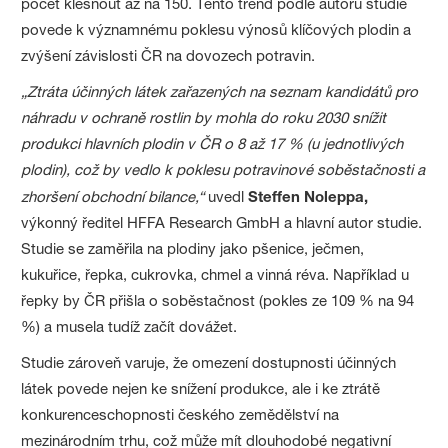
počet klesnout až na 150. Tento trend podle autorů studie
povede k významnému poklesu výnosů klíčových plodin a
zvýšení závislosti ČR na dovozech potravin.
„Ztráta účinných látek zařazených na seznam kandidátů pro
náhradu v ochraně rostlin by mohla do roku 2030 snížit
produkci hlavních plodin v ČR o 8 až 17 % (u jednotlivých
plodin), což by vedlo k poklesu potravinové soběstačnosti a
zhoršení obchodní bilance,“
uvedl
Steffen Noleppa,
výkonný ředitel HFFA Research GmbH a hlavní autor studie.
Studie se zaměřila na plodiny jako pšenice, ječmen,
kukuřice, řepka, cukrovka, chmel a vinná réva. Například u
řepky by ČR přišla o soběstačnost (pokles ze 109 % na 94
%) a musela tudíž začít dovážet.
Studie zároveň varuje, že omezení dostupnosti účinných
látek povede nejen ke snížení produkce, ale i ke ztrátě
konkurenceschopnosti českého zemědělství na
mezinárodním trhu, což může mít dlouhodobé negativní