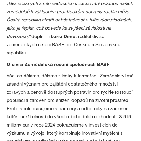
„Bez včasných změn vedoucích k zachování přístupu našich
zemědělců k základním prostředkům ochrany rostlin může
Česká republika ztratit soběstačnost v klíčových plodinách,
jako je řepka, což povede ke zvýšení závislosti na
dovozech,“
doplnil
Tiberiu Dima,
ředitel divize
zemědělských řešení BASF pro Českou a Slovenskou
republiku.
O divizi Zemědělská řešení společnosti BASF
Vše, co děláme, děláme z lásky k farmaření. Zemědělství má
zásadní význam pro zajištění dostatečného množství
zdravých a cenově dostupných potravin pro rychle rostoucí
populaci a zároveň pro snížení dopadů na životní prostředí.
Proto spolupracujeme s partnery a odborníky na začlenění
kritérií udržitelnosti do všech obchodních rozhodnutí. S 919
miliony eur v roce 2024 pokračujeme v investicích do
výzkumu a vývoje, který kombinuje inovativní myšlení s