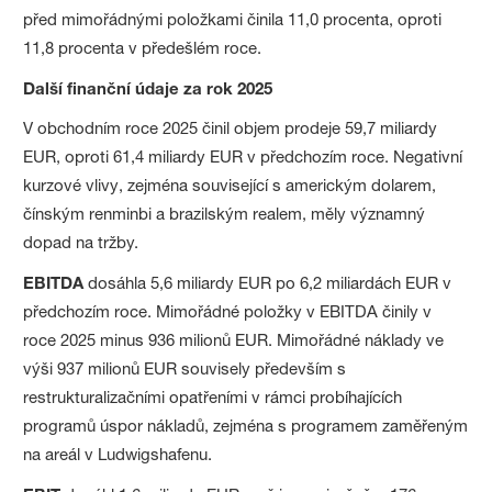
před mimořádnými položkami činila 11,0 procenta, oproti
11,8 procenta v předešlém roce.
Další finanční údaje za rok 2025
V obchodním roce 2025 činil objem prodeje 59,7 miliardy
EUR, oproti 61,4 miliardy EUR v předchozím roce. Negativní
kurzové vlivy, zejména související s americkým dolarem,
čínským renminbi a brazilským realem, měly významný
dopad na tržby.
EBITDA
dosáhla 5,6 miliardy EUR po 6,2 miliardách EUR v
předchozím roce. Mimořádné položky v EBITDA činily v
roce 2025 minus 936 milionů EUR. Mimořádné náklady ve
výši 937 milionů EUR souvisely především s
restrukturalizačními opatřeními v rámci probíhajících
programů úspor nákladů, zejména s programem zaměřeným
na areál v Ludwigshafenu.