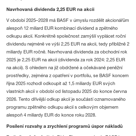
Navrhovaná dividenda 2,25 EUR na akcii
V období 2025–2028 má BASF v úmyslu rozdělit akcionářům
alespoň 12 miliard EUR kombinací dividend a zpětného
odkupu akcií. Konkrétně společnost zamýšlí vyplácet roční
dividendu nejméně ve výši 2,25 EUR na akcii, tedy přibližně 2
miliardy EUR ročně. Navrhovaná dividenda za obchodní rok
2025 je 2,25 EUR na akcii (dividenda za rok 2024: 2,25 EUR
na akcii). S ohledem na již obdržené a očekávané peněžní
prostředky, zejména z opatření v portfoliu, se BASF koncem
října 2025 rozhodl odkoupit až 1,5 miliardy EUR svých
vlastních akcií v období od listopadu 2025 do konce června
2026. Tento dřívější odkup akcií je součástí oznamovaného
programu zpětného odkupu akcií s celkovým objemem
alespoň 4 miliardy EUR do konce roku 2028.
Posílení rozvahy a zrychlení programů úspor nákladů