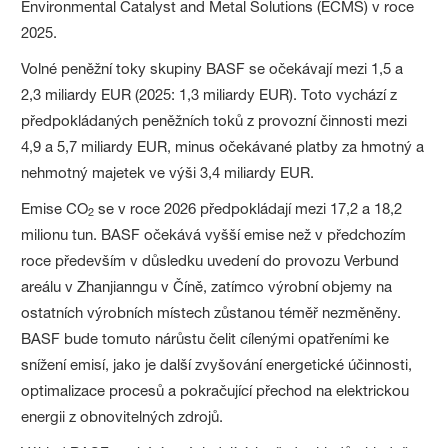
Environmental Catalyst and Metal Solutions (ECMS) v roce
2025.
Volné peněžní toky skupiny BASF se očekávají mezi 1,5 a
2,3 miliardy EUR (2025: 1,3 miliardy EUR). Toto vychází z
předpokládaných peněžních toků z provozní činnosti mezi
4,9 a 5,7 miliardy EUR, minus očekávané platby za hmotný a
nehmotný majetek ve výši 3,4 miliardy EUR.
Emise CO
se v roce 2026 předpokládají mezi 17,2 a 18,2
2
milionu tun. BASF očekává vyšší emise než v předchozím
roce především v důsledku uvedení do provozu Verbund
areálu v Zhanjianngu v Číně, zatímco výrobní objemy na
ostatních výrobních místech zůstanou téměř nezměněny.
BASF bude tomuto nárůstu čelit cílenými opatřeními ke
snížení emisí, jako je další zvyšování energetické účinnosti,
optimalizace procesů a pokračující přechod na elektrickou
energii z obnovitelných zdrojů.