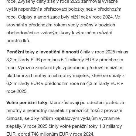
roce. Zvýšený čistý zisk v roce 2025 zahrnoval výrazně
vyšší nepeněžní a přeřazovací položky než v předchozím
roce. Odpisy a amortizace byly nižší než v roce 2024. Ve
srovnání s předchozím rokem vedly změny v pozicích
obchodování se vzácnými kovy k výraznému vázání
prostředků.
Peněžní toky z investiční činnosti
činily v roce 2025 minus
3,2 miliardy EUR po minus 5,1 miliardy EUR v předchozím
roce. Výrazné zlepšení bylo způsobeno především nižšími
platbami za hmotný a nehmotný majetek, které se snížily z
6,2 miliardy EUR v předchozím roce na 4,3 miliardy EUR v
roce 2025.
Volné peněžní toky
, které zůstávají po odečtení plateb za
hmotný a nehmotný majetek z peněžních toků z provozní
činnosti, se díky nižším kapitálovým výdajům významně
zlepšily. V roce 2025 činily volné peněžní toky 1,3 miliardy
EUR, oproti 748 milionům EUR v roce 2024.