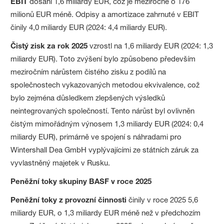
EBIT
dosáhl 1,6 miliardy EUR, což je meziročně o 176
milionů EUR méně. Odpisy a amortizace zahrnuté v EBIT
činily 4,0 miliardy EUR (2024: 4,4 miliardy EUR).
Čistý zisk za rok 2025
vzrostl na 1,6 miliardy EUR (2024: 1,3
miliardy EUR). Toto zvýšení bylo způsobeno především
meziročním nárůstem čistého zisku z podílů na
společnostech vykazovaných metodou ekvivalence, což
bylo zejména důsledkem zlepšených výsledků
neintegrovaných společností. Tento nárůst byl ovlivněn
čistým mimořádným výnosem 1,3 miliardy EUR (2024: 0,4
miliardy EUR), primárně ve spojení s náhradami pro
Wintershall Dea GmbH vyplývajícími ze státních záruk za
vyvlastněný majetek v Rusku.
Peněžní toky skupiny BASF v roce 2025
Peněžní toky z provozní činnosti
činily v roce 2025 5,6
miliardy EUR, o 1,3 miliardy EUR méně než v předchozím