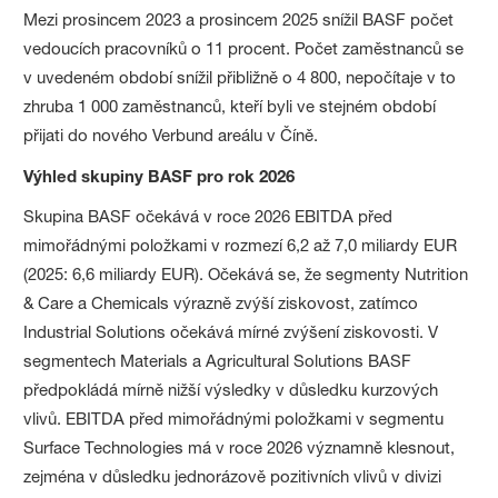
Mezi prosincem 2023 a prosincem 2025 snížil BASF počet
vedoucích pracovníků o 11 procent. Počet zaměstnanců se
v uvedeném období snížil přibližně o 4 800, nepočítaje v to
zhruba 1 000 zaměstnanců, kteří byli ve stejném období
přijati do nového Verbund areálu v Číně.
Výhled skupiny BASF pro rok 2026
Skupina BASF očekává v roce 2026 EBITDA před
mimořádnými položkami v rozmezí 6,2 až 7,0 miliardy EUR
(2025: 6,6 miliardy EUR). Očekává se, že segmenty Nutrition
& Care a Chemicals výrazně zvýší ziskovost, zatímco
Industrial Solutions očekává mírné zvýšení ziskovosti. V
segmentech Materials a Agricultural Solutions BASF
předpokládá mírně nižší výsledky v důsledku kurzových
vlivů. EBITDA před mimořádnými položkami v segmentu
Surface Technologies má v roce 2026 významně klesnout,
zejména v důsledku jednorázově pozitivních vlivů v divizi