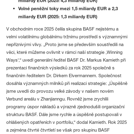
miliardy EUR (2025: 4,3 miliardy EUR)
Volné peněžní toky mezi 1,5 miliardy EUR a 2,3
miliardy EUR (2025: 1,3 miliardy EUR)
V obchodním roce 2025 čelila skupina BASF nejistému a
velmi volatilnímu globálnímu tržnímu prostředí s významnými
nepříznivými vlivy. „Proto jsme se především soustředili na
věci, které můžeme ovlivnit v rámci naší strategie ‚Winning
Ways‘,“ uvedl generální ředitel BASF Dr. Markus Kamieth při
prezentaci finančních výsledků za rok 2025 společně s
finančním ředitelem Dr. Dirkem Elvermannem. Společnost
dosáhla významných milníků při realizaci strategie: „Úspěšně
jsme uvedli do provozu velké závody v našem novém
Verbund areálu v Zhanjianngu. Rovněž jsme zrychlili
programy úspor nákladů a výrazně zjednodušili organizační
strukturu BASF. Dále jsme rychle a úspěšně postupovali v
ohlášených opatřeních v portfoliu,“ dodal Kamieth. Rok 2025
a zejména čtvrté čtvrtletí se však pro skupinu BASF