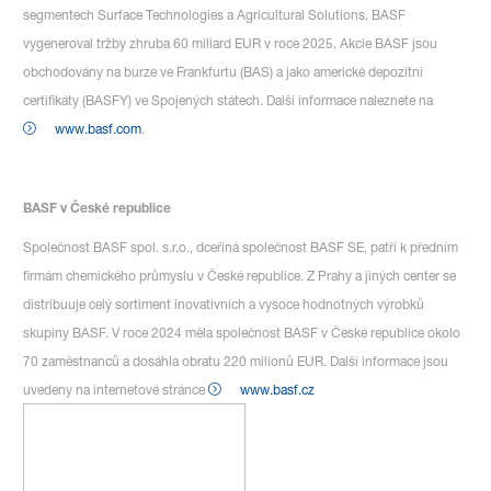
segmentech Surface Technologies a Agricultural Solutions. BASF
vygeneroval tržby zhruba 60 miliard EUR v roce 2025. Akcie BASF jsou
obchodovány na burze ve Frankfurtu (BAS) a jako americké depozitní
certifikáty (BASFY) ve Spojených státech. Další informace naleznete na
www.basf.com
.
BASF v České republice
Společnost BASF spol. s.r.o., dceřiná společnost BASF SE, patří k předním
firmám chemického průmyslu v České republice. Z Prahy a jiných center se
distribuuje celý sortiment inovativních a vysoce hodnotných výrobků
skupiny BASF. V roce 2024 měla společnost BASF v České republice okolo
70 zaměstnanců a dosáhla obratu 220 milionů EUR. Další informace jsou
uvedeny na internetové stránce
www.basf.cz