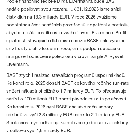
Podle finančního ředitele Dirka Elvermanna bude BASF i
nadále posilovat svou rozvahu. „K 31.12.2025 jsme snížili
čistý dluh na 18,3 miliardy EUR. V roce 2026 využijeme
podstatnou část peněžních prostředků z opatření v portfoliu,
abychom dále posílili naši rozvahu,“ uvedl Elvermann. Profil
splatnosti stávajících dluhopisů umožní BASF dále výrazně
snížit čistý dluh v letošním roce, čímž podpoří současné
ratingové hodnocení společnosti v úrovni single A, vysvětlil
Elvermann.
BASF zrychlil realizaci stávajících programů úspor nákladů.
Ke konci roku 2025 dosáhl BASF celkového ročního run-rate
snížení nákladů přibližně o 1,7 miliardy EUR. To představuje
nárůst o 100 milionů EUR oproti původnímu cíli společnosti.
Ke konci roku 2026 nyní BASF očekává roční úspory
nákladů ve výši 2,3 miliardy EUR namísto 2,1 miliardy EUR.
Společnost nyní odhaduje kumulované jednorázové náklady
v celkové výši 1,9 miliardy EUR.