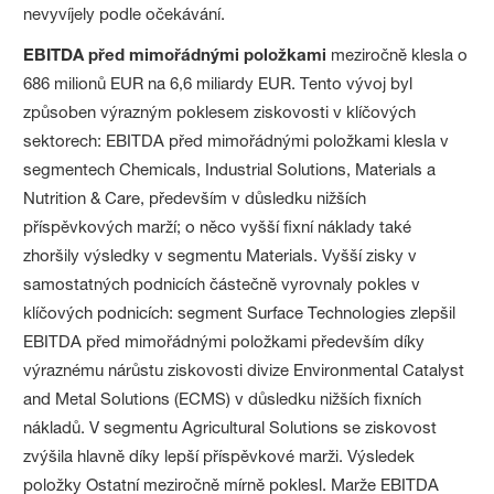
nevyvíjely podle očekávání.
EBITDA před mimořádnými položkami
meziročně klesla o
686 milionů EUR na 6,6 miliardy EUR. Tento vývoj byl
způsoben výrazným poklesem ziskovosti v klíčových
sektorech: EBITDA před mimořádnými položkami klesla v
segmentech Chemicals, Industrial Solutions, Materials a
Nutrition & Care, především v důsledku nižších
příspěvkových marží; o něco vyšší fixní náklady také
zhoršily výsledky v segmentu Materials. Vyšší zisky v
samostatných podnicích částečně vyrovnaly pokles v
klíčových podnicích: segment Surface Technologies zlepšil
EBITDA před mimořádnými položkami především díky
výraznému nárůstu ziskovosti divize Environmental Catalyst
and Metal Solutions (ECMS) v důsledku nižších fixních
nákladů. V segmentu Agricultural Solutions se ziskovost
zvýšila hlavně díky lepší příspěvkové marži. Výsledek
položky Ostatní meziročně mírně poklesl. Marže EBITDA