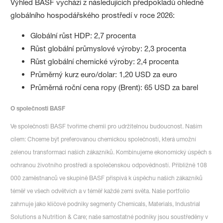
Výhled BASF vychází z následujících předpokladů ohledně
globálního hospodářského prostředí v roce 2026:
Globální růst HDP: 2,7 procenta
Růst globální průmyslové výroby: 2,3 procenta
Růst globální chemické výroby: 2,4 procenta
Průměrný kurz euro/dolar: 1,20 USD za euro
Průměrná roční cena ropy (Brent): 65 USD za barel
O společnosti BASF
Ve společnosti BASF tvoříme chemii pro udržitelnou budoucnost. Naším
cílem: Chceme být preferovanou chemickou společností, která umožní
zelenou transformaci našich zákazníků. Kombinujeme ekonomický úspěch s
ochranou životního prostředí a společenskou odpovědností. Přibližně 108
000 zaměstnanců ve skupině BASF přispívá k úspěchu našich zákazníků
téměř ve všech odvětvích a v téměř každé zemi světa. Naše portfolio
zahrnuje jako klíčové podniky segmenty Chemicals, Materials, Industrial
Solutions a Nutrition & Care; naše samostatné podniky jsou soustředěny v