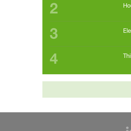
2
Ho
3
Ele
4
Th