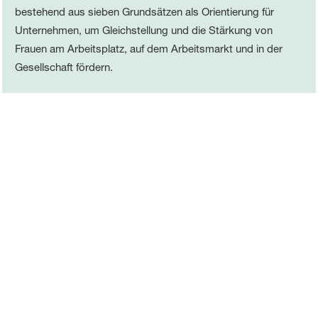
bestehend aus sieben Grundsätzen als Orientierung für
Unternehmen, um Gleichstellung und die Stärkung von
Frauen am Arbeitsplatz, auf dem Arbeitsmarkt und in der
Gesellschaft fördern.
Wir wollen die besten Lösungen für
unsere Kunden entwickeln. Und
dafür brauchen wir das beste Team. Ein
wichtiger Baustein hierbei ist die gezielte
Förderung von Frauen – angefangen bei
technischen Berufen über die Arbeit im Labor
bis hin zu Aufgaben im Management. Wir
stehen hinter den UN Women‘s Empowerment
Principles und haben uns ambitionierte Ziele
für die Gender Diversity gesetzt.
Markus Kamieth