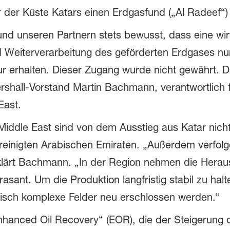
or der Küste Katars einen Erdgasfund („Al Radeef“
und unseren Partnern stets bewusst, dass eine wir
d Weiterverarbeitung des geförderten Erdgases n
tur erhalten. Dieser Zugang wurde nicht gewährt.
tershall-Vorstand Martin Bachmann, verantwortlich 
East.
 Middle East sind von dem Ausstieg aus Katar nicht
ereinigten Arabischen Emiraten. „Außerdem verfolge
klärt Bachmann. „In der Region nehmen die Herau
asant. Um die Produktion langfristig stabil zu ha
hnisch komplexe Felder neu erschlossen werden.“
Enhanced Oil Recovery“ (EOR), die der Steigerun