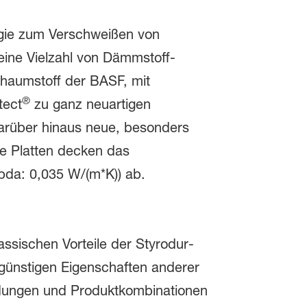
gie zum Verschweißen von
eine Vielzahl von Dämmstoff-
schaumstoff der BASF, mit
®
tect
zu ganz neuartigen
darüber hinaus neue, besonders
ie Platten decken das
da: 0,035 W/(m*K)) ab.
assischen Vorteile der Styrodur-
günstigen Eigenschaften anderer
dungen und Produktkombinationen