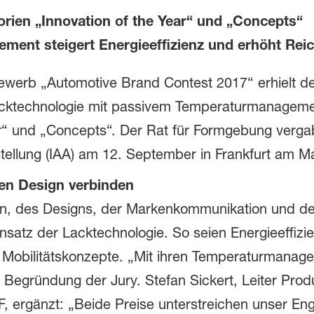
ien „Innovation of the Year“ und „
Concepts
“
ent steigert Energieeffizienz und erhöht Rei
bewerb „Automotive Brand Contest 2017“ erhielt 
Lacktechnologie mit passivem Temperaturmanagem
ear“ und „Concepts“. Der Rat für Formgebung ver
tellung (IAA) am 12. September in Frankfurt am Ma
en Design verbinden
ien, des Designs, der Markenkommunikation und de
atz der Lacktechnologie. So seien Energieeffizien
 Mobilitätskonzepte. „Mit ihren Temperaturmanage
er Begründung der Jury. Stefan Sickert, Leiter Pr
 ergänzt: „Beide Preise unterstreichen unser En