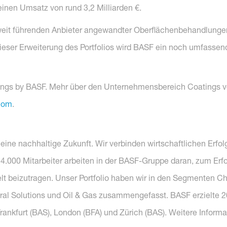
nen Umsatz von rund 3,2 Milliarden €.
eit führenden Anbieter angewandter Oberflächenbehandlungen 
 dieser Erweiterung des Portfolios wird BASF ein noch umfasse
tings by BASF. Mehr über den Unternehmensbereich Coatings v
com
.
r eine nachhaltige Zukunft. Wir verbinden wirtschaftlichen Erf
14.000 Mitarbeiter arbeiten in der BASF-Gruppe daran, zum Erf
elt beizutragen. Unser Portfolio haben wir in den Segmenten C
tural Solutions und Oil & Gas zusammengefasst. BASF erzielte
 Frankfurt (BAS), London (BFA) und Zürich (BAS). Weitere Inform