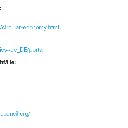
:
/circular-economy.html
tics~de_DE/portal
fälle:
council.org/