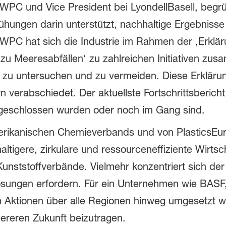
PC und Vice President bei LyondellBasell, begrü
ungen darin unterstützt, nachhaltige Ergebnisse f
t WPC hat sich die Industrie im Rahmen der ‚Erklä
zu Meeresabfällen‘ zu zahlreichen Initiativen zu
t zu untersuchen und zu vermeiden. Diese Erkläru
verabschiedet. Der aktuellste Fortschrittsbericht l
bgeschlossen wurden oder noch im Gang sind.
rikanischen Chemieverbands und von PlasticsEuro
tigere, zirkulare und ressourceneffiziente Wirts
Kunststoffverbände. Vielmehr konzentriert sich de
ösungen erfordern. Für ein Unternehmen wie BASF, 
ten Aktionen über alle Regionen hinweg umgesetzt 
bereren Zukunft beizutragen.