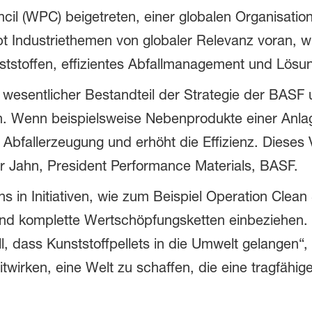
cil (WPC) beigetreten, einer globalen Organisati
bt Industriethemen von globaler Relevanz voran, w
tstoffen, effizientes Abfallmanagement und Lösu
n wesentlicher Bestandteil der Strategie der BASF 
on. Wenn beispielsweise Nebenprodukte einer Anlag
Abfallerzeugung und erhöht die Effizienz. Dieses V
ar Jahn, President Performance Materials, BASF.
s in Initiativen, wie zum Beispiel Operation Clea
d komplette Wertschöpfungsketten einbeziehen. W
 dass Kunststoffpellets in die Umwelt gelangen“, 
irken, eine Welt zu schaffen, die eine tragfähige