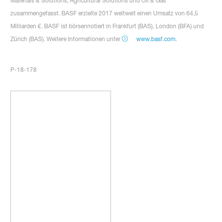
Materials & Solutions, Agricultural Solutions und Oil & Gas
zusammengefasst. BASF erzielte 2017 weltweit einen Umsatz von 64,5
Milliarden €. BASF ist börsennotiert in Frankfurt (BAS), London (BFA) und
Zürich (BAS). Weitere Informationen unter
www.basf.com
.
P-18-178