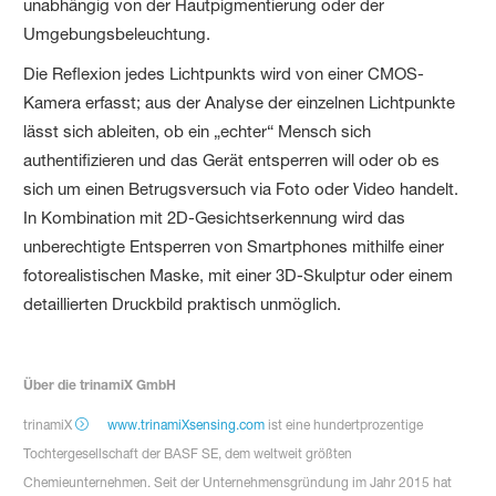
unabhängig von der Hautpigmentierung oder der
Umgebungsbeleuchtung.
Die Reflexion jedes Lichtpunkts wird von einer CMOS-
Kamera erfasst; aus der Analyse der einzelnen Lichtpunkte
lässt sich ableiten, ob ein „echter“ Mensch sich
authentifizieren und das Gerät entsperren will oder ob es
sich um einen Betrugsversuch via Foto oder Video handelt.
In Kombination mit 2D-Gesichtserkennung wird das
unberechtigte Entsperren von Smartphones mithilfe einer
fotorealistischen Maske, mit einer 3D-Skulptur oder einem
detaillierten Druckbild praktisch unmöglich.
Über die trinamiX GmbH
trinamiX
www.trinamiXsensing.com
ist eine hundertprozentige
Tochtergesellschaft der BASF SE, dem weltweit größten
Chemieunternehmen. Seit der Unternehmensgründung im Jahr 2015 hat