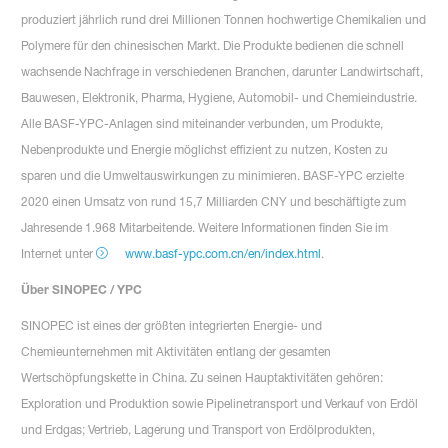
produziert jährlich rund drei Millionen Tonnen hochwertige Chemikalien und
Polymere für den chinesischen Markt. Die Produkte bedienen die schnell
wachsende Nachfrage in verschiedenen Branchen, darunter Landwirtschaft,
Bauwesen, Elektronik, Pharma, Hygiene, Automobil- und Chemieindustrie.
Alle BASF-YPC-Anlagen sind miteinander verbunden, um Produkte,
Nebenprodukte und Energie möglichst effizient zu nutzen, Kosten zu
sparen und die Umweltauswirkungen zu minimieren. BASF-YPC erzielte
2020 einen Umsatz von rund 15,7 Milliarden CNY und beschäftigte zum
Jahresende 1.968 Mitarbeitende. Weitere Informationen finden Sie im
Internet unter
www.basf-ypc.com.cn/en/index.html
.
Über SINOPEC / YPC
SINOPEC ist eines der größten integrierten Energie- und
Chemieunternehmen mit Aktivitäten entlang der gesamten
Wertschöpfungskette in China. Zu seinen Hauptaktivitäten gehören:
Exploration und Produktion sowie Pipelinetransport und Verkauf von Erdöl
und Erdgas; Vertrieb, Lagerung und Transport von Erdölprodukten,