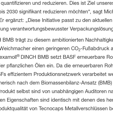
antifizieren und reduzieren. Dies ist Ziel unseres
is 2030 signifikant reduzieren möchten“, sagt Mi
 ergänzt: „Diese Initiative passt zu den aktuelle
llung verantwortungsbewusster Verpackungslösung
BMB trägt zu diesem ambitionierten Nachhaltigke
 Weichmacher einen geringeren CO
-Fußabdruck a
2
®
Hexamoll
DINCH BMB setzt BASF erneuerbare Roh
er pflanzlichen Ölen ein. Da die erneuerbaren R
Fs effizientem Produktionsnetzwerk verarbeitet 
nerisch nach dem Biomassenbilanz-Ansatz (BMB)
Produkt selbst sind von unabhängigen Auditoren 
chen Eigenschaften sind identisch mit denen des 
duktqualität von Tecnocaps Metallverschlüssen b