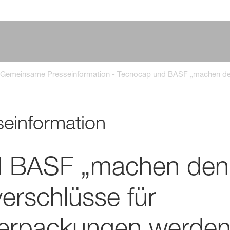
Gemeinsame Presseinformation - Tecnocap und BASF „machen den 
1
einformation
 BASF „machen den
verschlüsse für
erpackungen werden 