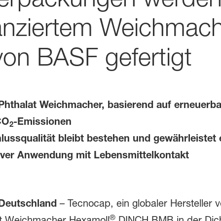
anziertem Weichmach
on BASF gefertigt
Phthalat Weichmacher, basierend auf erneuerba
CO
-Emissionen
2
ussqualität bleibt bestehen und gewährleistet 
tiver Anwendung mit Lebensmittelkontakt
 Deutschland
– Tecnocap, ein globaler Hersteller v
®
lat Weichmacher Hexamoll
DINCH BMB in der Dich