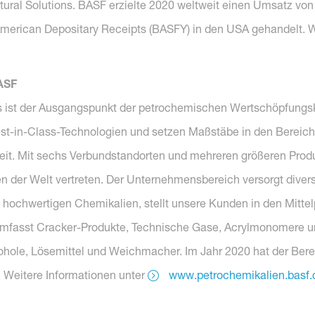
ltural Solutions. BASF erzielte 2020 weltweit einen Umsatz vo
 American Depositary Receipts (BASFY) in den USA gehandelt. 
BASF
ist der Ausgangspunkt der petrochemischen Wertschöpfungske
t-in-Class-Technologien und setzen Maßstäbe in den Bereichen
t. Mit sechs Verbundstandorten und mehreren größeren Produk
 der Welt vertreten. Der Unternehmensbereich versorgt div
 hochwertigen Chemikalien, stellt unsere Kunden in den Mitte
umfasst Cracker-Produkte, Technische Gase, Acrylmonomere un
kohole, Lösemittel und Weichmacher. Im Jahr 2020 hat der Ber
t. Weitere Informationen unter
www.petrochemikalien.basf