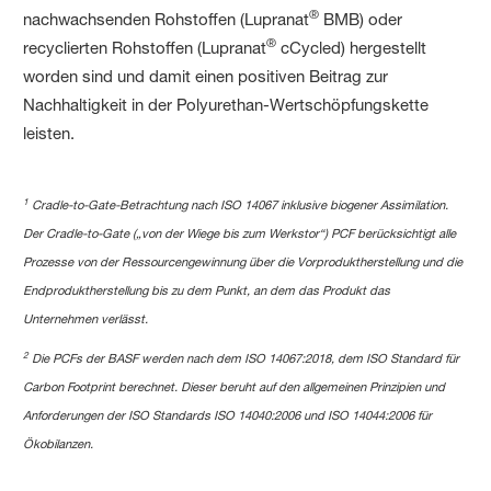
®
nachwachsenden Rohstoffen (Lupranat
BMB) oder
®
recyclierten Rohstoffen (Lupranat
cCycled) hergestellt
worden sind und damit einen positiven Beitrag zur
Nachhaltigkeit in der Polyurethan-Wertschöpfungskette
leisten.
1
Cradle-to-Gate-Betrachtung nach ISO 14067 inklusive biogener Assimilation.
Der Cradle-to-Gate („von der Wiege bis zum Werkstor“) PCF berücksichtigt alle
Prozesse von der Ressourcengewinnung über die Vorproduktherstellung und die
Endproduktherstellung bis zu dem Punkt, an dem das Produkt das
Unternehmen verlässt.
2
Die PCFs der BASF werden nach dem ISO 14067:2018, dem ISO Standard für
Carbon Footprint berechnet. Dieser beruht auf den allgemeinen Prinzipien und
Anforderungen der ISO Standards ISO 14040:2006 und ISO 14044:2006 für
Ökobilanzen.