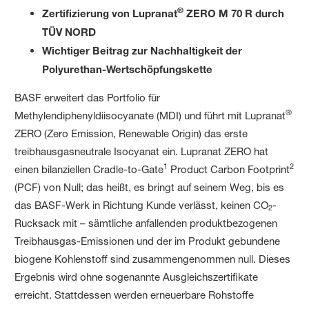
®
Zertifizierung von Lupranat
ZERO M 70 R durch
TÜV NORD
Wichtiger Beitrag zur Nachhaltigkeit der
Polyurethan-Wertschöpfungskette
BASF erweitert das Portfolio für
®
Methylendiphenyldiisocyanate (MDI) und führt mit Lupranat
ZERO (Zero Emission, Renewable Origin) das erste
treibhausgasneutrale Isocyanat ein. Lupranat ZERO hat
1
2
einen bilanziellen Cradle-to-Gate
Product Carbon Footprint
(PCF) von Null; das heißt, es bringt auf seinem Weg, bis es
das BASF-Werk in Richtung Kunde verlässt, keinen CO
-
2
Rucksack mit – sämtliche anfallenden produktbezogenen
Treibhausgas-Emissionen und der im Produkt gebundene
biogene Kohlenstoff sind zusammengenommen null. Dieses
Ergebnis wird ohne sogenannte Ausgleichszertifikate
erreicht. Stattdessen werden erneuerbare Rohstoffe