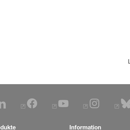
odukte
Information