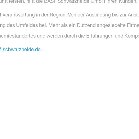
unft leisten, hilft die BASF Schwarzheide GmbH ihren Kunden, e
rantwortung in der Region. Von der Ausbildung bis zur Ansied
g des Umfeldes bei. Mehr als ein Dutzend angesiedelte Firmen 
 Chemiestandortes und werden durch die Erfahrungen und Kompe
-schwarzheide.de
.