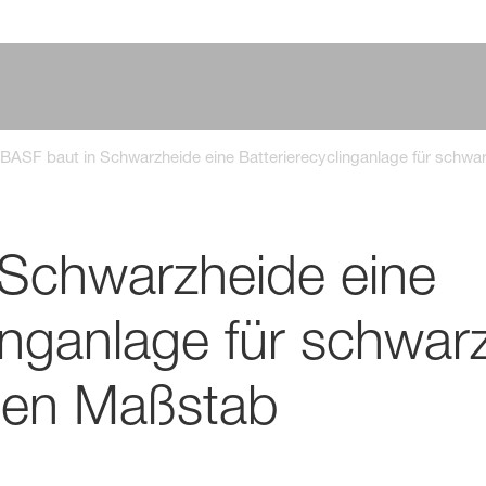
BASF baut in Schwarzheide eine Batterierecyclinganlage für sch
 Schwarzheide eine
linganlage für schwa
hen Maßstab