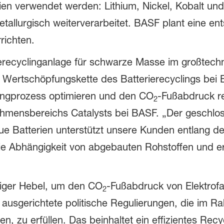
ien verwendet werden: Lithium, Nickel, Kobalt un
allurgisch weiterverarbeitet. BASF plant eine e
richten.
terierecyclinganlage für schwarze Masse im großte
 Wertschöpfungskette des Batterierecyclings bei 
ingprozess optimieren und den CO
-Fußabdruck re
2
mensbereichs Catalysts bei BASF. „Der geschloss
ue Batterien unterstützt unsere Kunden entlang d
ie Abhängigkeit von abgebauten Rohstoffen und er
htiger Hebel, um den CO
-Fußabdruck von Elektrof
2
ft ausgerichtete politische Regulierungen, die im
, zu erfüllen. Das beinhaltet ein effizientes Recy