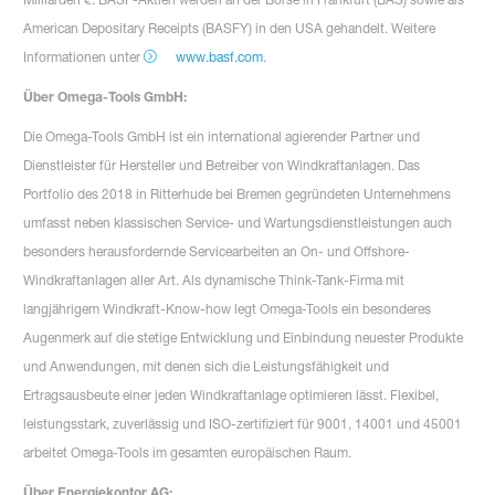
American Depositary Receipts (BASFY) in den USA gehandelt. Weitere
Informationen unter
www.basf.com
.
Über Omega-Tools GmbH:
Die Omega-Tools GmbH ist ein international agierender Partner und
Dienstleister für Hersteller und Betreiber von Windkraftanlagen. Das
Portfolio des 2018 in Ritterhude bei Bremen gegründeten Unternehmens
umfasst neben klassischen Service- und Wartungsdienstleistungen auch
besonders herausfordernde Servicearbeiten an On- und Offshore-
Windkraftanlagen aller Art. Als dynamische Think-Tank-Firma mit
langjährigem Windkraft-Know-how legt Omega-Tools ein besonderes
Augenmerk auf die stetige Entwicklung und Einbindung neuester Produkte
und Anwendungen, mit denen sich die Leistungsfähigkeit und
Ertragsausbeute einer jeden Windkraftanlage optimieren lässt. Flexibel,
leistungsstark, zuverlässig und ISO-zertifiziert für 9001, 14001 und 45001
arbeitet Omega-Tools im gesamten europäischen Raum.
Über Energiekontor AG: