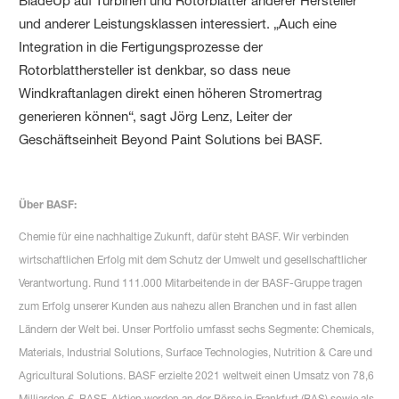
BladeUp auf Turbinen und Rotorblätter anderer Hersteller
und anderer Leistungsklassen interessiert. „Auch eine
Integration in die Fertigungsprozesse der
Rotorblatthersteller ist denkbar, so dass neue
Windkraftanlagen direkt einen höheren Stromertrag
generieren können“, sagt Jörg Lenz, Leiter der
Geschäftseinheit Beyond Paint Solutions bei BASF.
Über BASF:
Chemie für eine nachhaltige Zukunft, dafür steht BASF. Wir verbinden
wirtschaftlichen Erfolg mit dem Schutz der Umwelt und gesellschaftlicher
Verantwortung. Rund 111.000 Mitarbeitende in der BASF-Gruppe tragen
zum Erfolg unserer Kunden aus nahezu allen Branchen und in fast allen
Ländern der Welt bei. Unser Portfolio umfasst sechs Segmente: Chemicals,
Materials, Industrial Solutions, Surface Technologies, Nutrition & Care und
Agricultural Solutions. BASF erzielte 2021 weltweit einen Umsatz von 78,6
Milliarden €. BASF-Aktien werden an der Börse in Frankfurt (BAS) sowie als