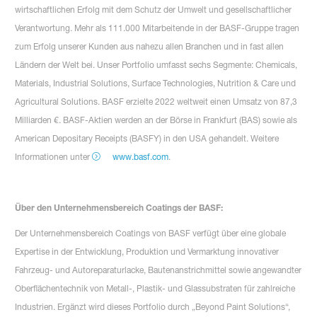
wirtschaftlichen Erfolg mit dem Schutz der Umwelt und gesellschaftlicher
Verantwortung. Mehr als 111.000 Mitarbeitende in der BASF-Gruppe tragen
zum Erfolg unserer Kunden aus nahezu allen Branchen und in fast allen
Ländern der Welt bei. Unser Portfolio umfasst sechs Segmente: Chemicals,
Materials, Industrial Solutions, Surface Technologies, Nutrition & Care und
Agricultural Solutions. BASF erzielte 2022 weltweit einen Umsatz von 87,3
Milliarden €. BASF-Aktien werden an der Börse in Frankfurt (BAS) sowie als
American Depositary Receipts (BASFY) in den USA gehandelt. Weitere
Informationen unter
www.basf.com
.
Über den Unternehmensbereich Coatings der BASF:
Der Unternehmensbereich Coatings von BASF verfügt über eine globale
Expertise in der Entwicklung, Produktion und Vermarktung innovativer
Fahrzeug- und Autoreparaturlacke, Bautenanstrichmittel sowie angewandter
Oberflächentechnik von Metall-, Plastik- und Glassubstraten für zahlreiche
Industrien. Ergänzt wird dieses Portfolio durch „Beyond Paint Solutions“,