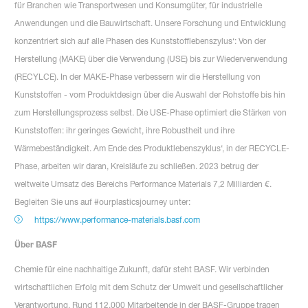
für Branchen wie Transportwesen und Konsumgüter, für industrielle
Anwendungen und die Bauwirtschaft. Unsere Forschung und Entwicklung
konzentriert sich auf alle Phasen des Kunststofflebenszylus‘: Von der
Herstellung (MAKE) über die Verwendung (USE) bis zur Wiederverwendung
(RECYLCE). In der MAKE-Phase verbessern wir die Herstellung von
Kunststoffen - vom Produktdesign über die Auswahl der Rohstoffe bis hin
zum Herstellungsprozess selbst. Die USE-Phase optimiert die Stärken von
Kunststoffen: ihr geringes Gewicht, ihre Robustheit und ihre
Wärmebeständigkeit. Am Ende des Produktlebenszyklus‘, in der RECYCLE-
Phase, arbeiten wir daran, Kreisläufe zu schließen. 2023 betrug der
weltweite Umsatz des Bereichs Performance Materials 7,2 Milliarden €.
Begleiten Sie uns auf #ourplasticsjourney unter:
https://www.performance-materials.basf.com
Über BASF
Chemie für eine nachhaltige Zukunft, dafür steht BASF. Wir verbinden
wirtschaftlichen Erfolg mit dem Schutz der Umwelt und gesellschaftlicher
Verantwortung. Rund 112.000 Mitarbeitende in der BASF-Gruppe tragen