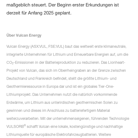
maßgeblich steuert. Der Beginn erster Erkundungen ist
derzeit für Anfang 2025 geplant.
Über Vulcan Energy
Vulcan Energy (ASX:VUL, FSE:VUL) baut das weltweit erste klimaneutrale,
integrierte Unternehmen für Lithium und Erneuerbare Energien auf, um die
CO
-Emissionen in der Batterieproduktion zu reduzieren. Das Lionheart-
2
Projekt von Vulcan, das sich im Oberrheingraben an der Grenze zwischen
Deutschland und Frankreich befindet, stellt die größte Lithium- und
Geothermieressource in Europa dar und ist ein globales Tier-One-
Lithiumprojekt. Das Unternehmen nutzt die natürlich vorkommende
Erdwärme, um Lithium aus unterirdischen geothermischen Solen zu
gewinnen und dieses im Anschluss zu batteriefertigem Material
weiterzuverarbeiten. Mit der unternehmenseigenen, führenden Technologie
®
VULSORB
schafft Vulcan eine lokale, kostengünstige und nachhaltige
Lithiumquelle für europäische Elektrofahrzeugbatterien. Weitere