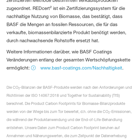
zertifizierten Methode bestimmten Verkaufsprodukten
zugeordnet. REDcert² ist ein Zertifizierungssystem für die
nachhaltige Nutzung von Biomasse, das bestätigt, dass
BASF die Mengen an fossilen Ressourcen, die für das
verkaufte, biomassenbilanzierte Produkt benötigt werden,
durch nachwachsende Rohstoffe ersetzt hat.
Weitere Informationen darüber, wie BASF Coatings
Veränderungen entlang der gesamten Wertschöpfungskette
ermöglicht:
www.basf-coatings.com/Nachhaltigkeit
.
Die CO
-Bilanzen der BASF-Produkte werden nach den Anforderungen und
2
Richtlinien der ISO 14067:2018 und Together for Sustainability (TfS)
berechnet. Die Product Carbon Footprints für Biomasse-Bilanzprodukte
werden von der Wiege bis zum Tor bewertet, d.h. ohne die CO
-Emissionen,
2
die während der Produktanwendung und der End-of-Life-Behandlung
entstehen. Unsere Daten zum Product Carbon Footprint beruhen auf
Annahmen und Näherungswerten, die zum Zeitpunkt der Datenerhebung