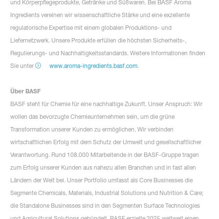
und Körperpflegeprodukte, Getränke und Süßwaren. Bei BASF Aroma
Ingredients vereinen wir wissenschaftliche Stärke und eine exzellente
regulatorische Expertise mit einem globalen Produktions- und
Liefernetzwerk. Unsere Produkte erfüllen die höchsten Sicherheits-,
Regulierungs- und Nachhaltigkeitsstandards. Weitere Informationen finden
Sie unter
www.aroma-ingredients.basf.com
.
Über BASF
BASF steht für Chemie für eine nachhaltige Zukunft. Unser Anspruch: Wir
wollen das bevorzugte Chemieunternehmen sein, um die grüne
Transformation unserer Kunden zu ermöglichen. Wir verbinden
wirtschaftlichen Erfolg mit dem Schutz der Umwelt und gesellschaftlicher
Verantwortung. Rund 108.000 Mitarbeitende in der BASF-
Gruppe tragen
zum Erfolg unserer Kunden aus nahezu allen Branchen und in fast allen
Ländern der Welt bei. Unser Portfolio umfasst als Core Businesses die
Segmente Chemicals, Materials, Industrial Solutions und Nutrition & Care;
die Standalone Businesses sind in den Segmenten Surface Technologies
und Agricultural Solutions gebündelt. BASF erzielte 2025 weltweit einen