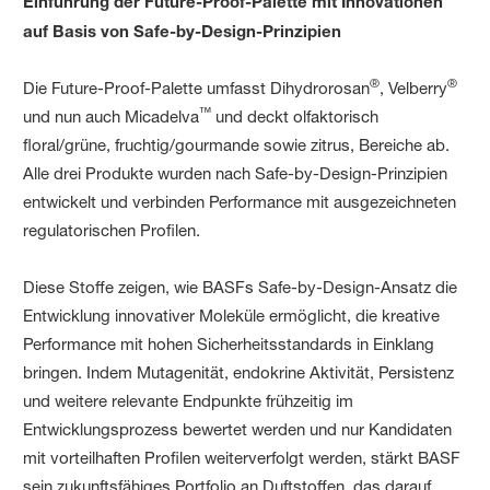
Einführung der Future-Proof-Palette mit Innovationen
auf Basis von Safe-by-Design-Prinzipien
®
®
Die Future-Proof-Palette umfasst Dihydrorosan
, Velberry
™
und nun auch Micadelva
und deckt olfaktorisch
floral/grüne, fruchtig/gourmande sowie zitrus, Bereiche ab.
Alle drei Produkte wurden nach Safe-by-Design-Prinzipien
entwickelt und verbinden Performance mit ausgezeichneten
regulatorischen Profilen.
Diese Stoffe zeigen, wie BASFs Safe-by-Design-Ansatz die
Entwicklung innovativer Moleküle ermöglicht, die kreative
Performance mit hohen Sicherheitsstandards in Einklang
bringen. Indem Mutagenität, endokrine Aktivität, Persistenz
und weitere relevante Endpunkte frühzeitig im
Entwicklungsprozess bewertet werden und nur Kandidaten
mit vorteilhaften Profilen weiterverfolgt werden, stärkt BASF
sein zukunftsfähiges Portfolio an Duftstoffen, das darauf