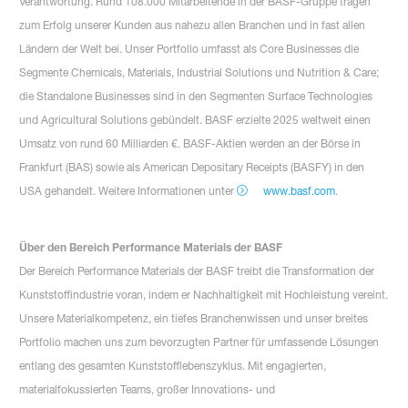
Verantwortung. Rund 108.000 Mitarbeitende in der BASF-Gruppe tragen
zum Erfolg unserer Kunden aus nahezu allen Branchen und in fast allen
Ländern der Welt bei. Unser Portfolio umfasst als Core Businesses die
Segmente Chemicals, Materials, Industrial Solutions und Nutrition & Care;
die Standalone Businesses sind in den Segmenten Surface Technologies
und Agricultural Solutions gebündelt. BASF erzielte 2025 weltweit einen
Umsatz von rund 60 Milliarden €. BASF-Aktien werden an der Börse in
Frankfurt (BAS) sowie als American Depositary Receipts (BASFY) in den
USA gehandelt. Weitere Informationen unter
www.basf.com
.
Über den Bereich Performance Materials der BASF
Der Bereich Performance Materials der BASF treibt die Transformation der
Kunststoffindustrie voran, indem er Nachhaltigkeit mit Hochleistung vereint.
Unsere Materialkompetenz, ein tiefes Branchenwissen und unser breites
Portfolio machen uns zum bevorzugten Partner für umfassende Lösungen
entlang des gesamten Kunststofflebenszyklus. Mit engagierten,
materialfokussierten Teams, großer Innovations- und