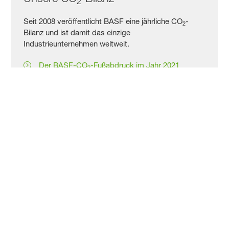
2
Seit 2008 veröffentlicht BASF eine jährliche CO
-
2
Bilanz und ist damit das einzige
Industrieunternehmen weltweit.
Der BASF-CO
-Fußabdruck im Jahr 2021
2
Kontakt aufnehmen
Wir freuen uns, von Ihnen zu hören.
Hier erreichen Sie uns