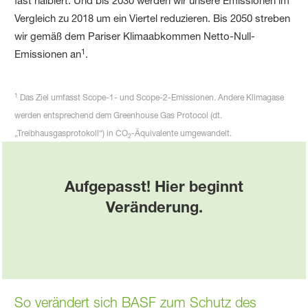
fast halbiert. Und bis 2030 werden wir unsere Emissionen im
Vergleich zu 2018 um ein Viertel reduzieren. Bis 2050 streben
wir gemäß dem Pariser Klimaabkommen Netto-Null-
1
Emissionen an
.
1
Das Ziel umfasst Scope-1- und Scope-2-Emissionen. Andere Klimagase
werden entsprechend dem Greenhouse Gas Protocol (dt.
„Treibhausgasprotokoll“) in CO
-Äquivalente umgewandelt.
2
Aufgepasst! Hier beginnt
Veränderung.
So verändert sich BASF zum Schutz des