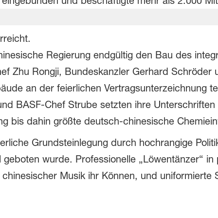
ingebunden und beschäftigte mehr als 2.000 Mitar
rreicht.
inesische Regierung endgültig den Bau des integr
chef Zhu Rongji, Bundeskanzler Gerhard Schröder 
ude an der feierlichen Vertragsunterzeichnung te
und BASF-Chef Strube setzten ihre Unterschriften 
ng bis dahin größte deutsch-chinesische Chemieinv
erliche Grundsteinlegung durch hochrangige Politik
iel geboten wurde. Professionelle „Löwentänzer“ in
r chinesischer Musik ihr Können, und uniformierte 