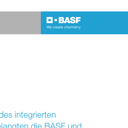
es integrierten
elangten die BASF und