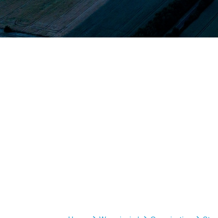
BASF
Lemför