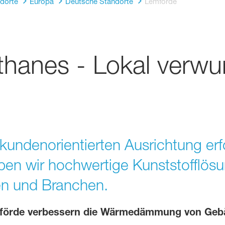
dorte
Europa
Deutsche Standorte
Lemförde
hanes - Lokal verwur
kundenorientierten Ausrichtung erf
iben wir hochwertige Kunststofflö
ien und Branchen.
förde verbessern die Wärmedämmung von Gebä