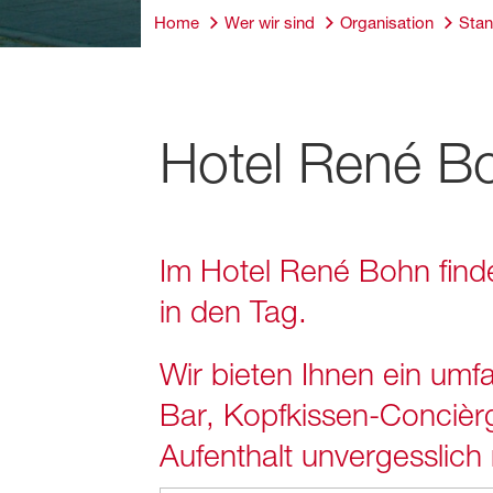
Home
Wer wir sind
Organisation
Stan
Hotel René B
Im Hotel René Bohn finde
in den Tag.
Wir bieten Ihnen ein umf
Bar, Kopfkissen-Concièr
Aufenthalt unvergesslic