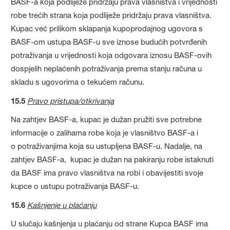
BASF-a koja podliježe pridržaju prava vlasništva i vrijednosti
robe trećih strana koja podliježe pridržaju prava vlasništva.
Kupac već prilikom sklapanja kupoprodajnog ugovora s
BASF-om ustupa BASF-u sve iznose budućih potvrđenih
potraživanja u vrijednosti koja odgovara iznosu BASF-ovih
dospjelih neplaćenih potraživanja prema stanju računa u
skladu s ugovorima o tekućem računu.
15.5
Pravo pristupa/otkrivanja
Na zahtjev BASF-a, kupac je dužan pružiti sve potrebne
informacije o zalihama robe koja je vlasništvo BASF-a i
o potraživanjima koja su ustupljena BASF-u. Nadalje, na
zahtjev BASF-a, kupac je dužan na pakiranju robe istaknuti
da BASF ima pravo vlasništva na robi i obavijestiti svoje
kupce o ustupu potraživanja BASF-u.
15.6
Kašnjenje u plaćanju
U slučaju kašnjenja u plaćanju od strane Kupca BASF ima