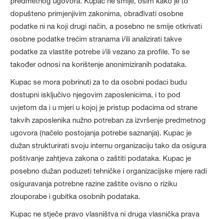
predmetnog ugovora. Kupac ne smije, osim kako je to
dopušteno primjenjivim zakonima, obrađivati osobne
podatke ni na koji drugi način, a posebno ne smije otkrivati
osobne podatke trećim stranama i/ili analizirati takve
podatke za vlastite potrebe i/ili vezano za profile. To se
također odnosi na korištenje anonimiziranih podataka.
Kupac se mora pobrinuti za to da osobni podaci budu
dostupni isključivo njegovim zaposlenicima, i to pod
uvjetom da i u mjeri u kojoj je pristup podacima od strane
takvih zaposlenika nužno potreban za izvršenje predmetnog
ugovora (načelo postojanja potrebe saznanja). Kupac je
dužan strukturirati svoju internu organizaciju tako da osigura
poštivanje zahtjeva zakona o zaštiti podataka. Kupac je
posebno dužan poduzeti tehničke i organizacijske mjere radi
osiguravanja potrebne razine zaštite ovisno o riziku
zlouporabe i gubitka osobnih podataka.
Kupac ne stječe pravo vlasništva ni druga vlasnička prava