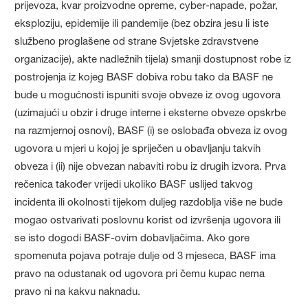
prijevoza, kvar proizvodne opreme, cyber-napade, požar,
eksploziju, epidemije ili pandemije (bez obzira jesu li iste
službeno proglašene od strane Svjetske zdravstvene
organizacije), akte nadležnih tijela) smanji dostupnost robe iz
postrojenja iz kojeg BASF dobiva robu tako da BASF ne
bude u mogućnosti ispuniti svoje obveze iz ovog ugovora
(uzimajući u obzir i druge interne i eksterne obveze opskrbe
na razmjernoj osnovi), BASF (i) se oslobađa obveza iz ovog
ugovora u mjeri u kojoj je spriječen u obavljanju takvih
obveza i (ii) nije obvezan nabaviti robu iz drugih izvora. Prva
rečenica također vrijedi ukoliko BASF uslijed takvog
incidenta ili okolnosti tijekom duljeg razdoblja više ne bude
mogao ostvarivati poslovnu korist od izvršenja ugovora ili
se isto dogodi BASF-ovim dobavljačima. Ako gore
spomenuta pojava potraje dulje od 3 mjeseca, BASF ima
pravo na odustanak od ugovora pri čemu kupac nema
pravo ni na kakvu naknadu.