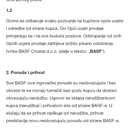
1.2
Ovime se odbacuje svako pozivanje na kupčeve opće uvjete
i odredbe od strane kupca. Ovi Opći uvjeti prodaje
primjenjuju se i na sve buduće poslove. Odstupanje od ovih
Općih uvjeta prodaje zahtijeva izričito pisano odobrenje
tvrtke BASF Croatia d.o.o. (dalje u tekstu: „
BASF
“).
2. Ponuda i prihvat
Sve BASF-ove trgovačke ponude su neobvezujuće i bez
obveze te se moraju tumačiti kao poziv kupcu da dostavi
obvezujuću nardužbu. Ugovor se sklapa narudžbenicom
kupca (narudžba) i prihvatom iste od strane BASF-a. U
slučaju da se prihvat razlikuje od narudžbe, prihvat
predstavlja novu neobvezujuću ponudu od strane BASF-a.