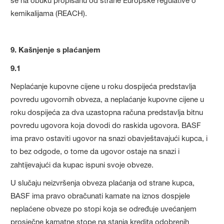
se na obuku propisanu od strane Europske regulative o
kemikalijama (REACH).
9. Kašnjenje s plaćanjem
9.1
Neplaćanje kupovne cijene u roku dospijeća predstavlja
povredu ugovornih obveza, a neplaćanje kupovne cijene u
roku dospijeća za dva uzastopna računa predstavlja bitnu
povredu ugovora koja dovodi do raskida ugovora. BASF
ima pravo ostaviti ugovor na snazi obavještavajući kupca, i
to bez odgode, o tome da ugovor ostaje na snazi i
zahtijevajući da kupac ispuni svoje obveze.
U slučaju neizvršenja obveza plaćanja od strane kupca,
BASF ima pravo obračunati kamate na iznos dospjele
neplaćene obveze po stopi koja se određuje uvećanjem
prosječne kamatne stope na stanja kredita odobrenih