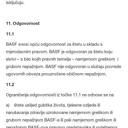
isključuju.
11. Odgovornost
11.1
BASF snosi opću odgovornost za štetu u skladu s
mjerodavnim pravom. BASF je odgovoran za štetu koju
skrivi – s bilo kojih pravnih temelja – namjernom greškom i
grubom nepažnjom. BASF nije odgovoran u slučaju povrede
ugovornih obveza prouzročene običnom nepažnjom.
11.2
Ograničenja odgovornosti iz točke 11.1 ne odnose se na
a) štete uslijed gubitka života, tjelesne ozljede ili
narušavanja zdravlja uzrokovane namjernom greškom ili
grubom nepažnjom BASF-a ili pak namjernom greškom ili
nepažnjom BASF-ova pravnog predstavnika ili ovlaštenog