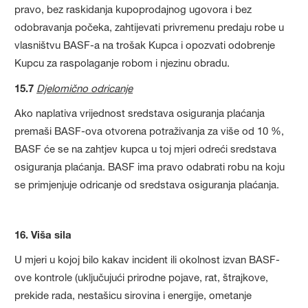
pravo, bez raskidanja kupoprodajnog ugovora i bez
odobravanja počeka, zahtijevati privremenu predaju robe u
vlasništvu BASF-a na trošak Kupca i opozvati odobrenje
Kupcu za raspolaganje robom i njezinu obradu.
15.7
Djelomično odricanje
Ako naplativa vrijednost sredstava osiguranja plaćanja
premaši BASF-ova otvorena potraživanja za više od 10 %,
BASF će se na zahtjev kupca u toj mjeri odreći sredstava
osiguranja plaćanja. BASF ima pravo odabrati robu na koju
se primjenjuje odricanje od sredstava osiguranja plaćanja.
16. Viša sila
U mjeri u kojoj bilo kakav incident ili okolnost izvan BASF-
ove kontrole (uključujući prirodne pojave, rat, štrajkove,
prekide rada, nestašicu sirovina i energije, ometanje