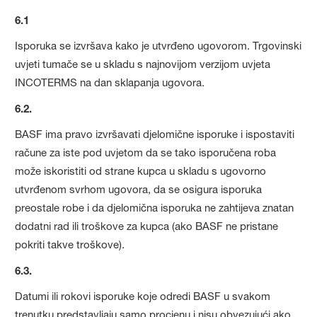
6.1
Isporuka se izvršava kako je utvrđeno ugovorom. Trgovinski
uvjeti tumače se u skladu s najnovijom verzijom uvjeta
INCOTERMS na dan sklapanja ugovora.
6.2.
BASF ima pravo izvršavati djelomične isporuke i ispostaviti
račune za iste pod uvjetom da se tako isporučena roba
može iskoristiti od strane kupca u skladu s ugovorno
utvrđenom svrhom ugovora, da se osigura isporuka
preostale robe i da djelomična isporuka ne zahtijeva znatan
dodatni rad ili troškove za kupca (ako BASF ne pristane
pokriti takve troškove).
6.3.
Datumi ili rokovi isporuke koje odredi BASF u svakom
trenutku predstavljaju samo procjenu i nisu obvezujući ako