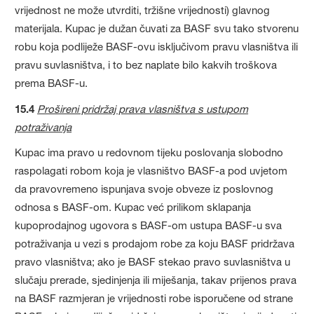
vrijednost ne može utvrditi, tržišne vrijednosti) glavnog
materijala. Kupac je dužan čuvati za BASF svu tako stvorenu
robu koja podliježe BASF-ovu isključivom pravu vlasništva ili
pravu suvlasništva, i to bez naplate bilo kakvih troškova
prema BASF-u.
15.4
Prošireni pridržaj prava vlasništva s ustupom
potraživanja
Kupac ima pravo u redovnom tijeku poslovanja slobodno
raspolagati robom koja je vlasništvo BASF-a pod uvjetom
da pravovremeno ispunjava svoje obveze iz poslovnog
odnosa s BASF-om. Kupac već prilikom sklapanja
kupoprodajnog ugovora s BASF-om ustupa BASF-u sva
potraživanja u vezi s prodajom robe za koju BASF pridržava
pravo vlasništva; ako je BASF stekao pravo suvlasništva u
slučaju prerade, sjedinjenja ili miješanja, takav prijenos prava
na BASF razmjeran je vrijednosti robe isporučene od strane