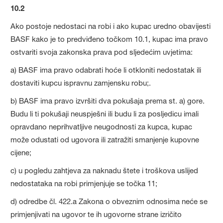
10.2
Ako postoje nedostaci na robi i ako kupac uredno obavijesti
BASF kako je to predviđeno točkom 10.1, kupac ima pravo
ostvariti svoja zakonska prava pod sljedećim uvjetima:
a) BASF ima pravo odabrati hoće li otkloniti nedostatak ili
dostaviti kupcu ispravnu zamjensku robu;.
b) BASF ima pravo izvršiti dva pokušaja prema st. a) gore.
Budu li ti pokušaji neuspješni ili budu li za posljedicu imali
opravdano neprihvatljive neugodnosti za kupca, kupac
može odustati od ugovora ili zatražiti smanjenje kupovne
cijene;
c) u pogledu zahtjeva za naknadu štete i troškova uslijed
nedostataka na robi primjenjuje se točka 11;
d) odredbe čl. 422.a Zakona o obveznim odnosima neće se
primjenjivati na ugovor te ih ugovorne strane izričito