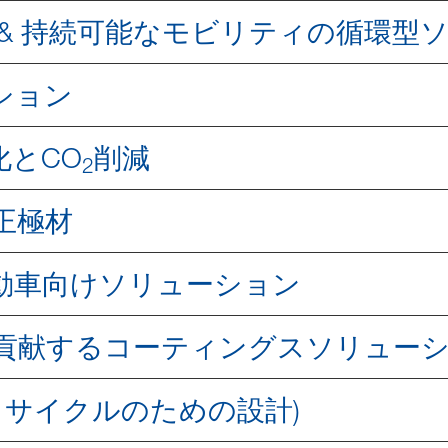
& 持続可能なモビリティの循環型
ション
化とCO
削減
2
正極材
動車向けソリューション
貢献するコーティングスソリュー
ling (リサイクルのための設計)