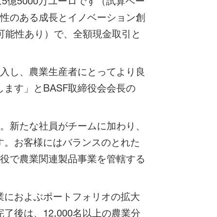
は5億5000万ユーロです（試算ベー
益性のある成長とイノベーション創
可能性あり）で、全額現金取引と
参入し、農業生産者にとってより良
ます」とBASF取締役会会長の
す。新たな社員がチームに加わり、
す。お客様にはバランスのとれた
締役で農業関連製品事業を管轄する
業におよぶポートフォリオの拡大
後は、12,000名以上の農業分