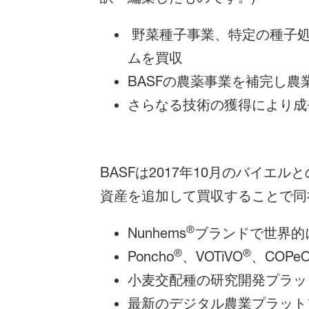
野菜種子事業、特定の種子処
ムを買収
BASFの農薬事業を補完し
さらなる技術の獲得により成
BASFは2017年10月のバイ
資産を追加して買収することで同
®
Nunhems
ブランドで世界的
®
®
Poncho
、VOTiVO
、COPe
小麦交配種の研究開発プラッ
最新のデジタル農業プラットフォ