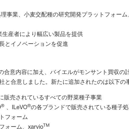
理事業、小麦交配種の研究開発プラットフォーム
農業生産者により幅広い製品を提供
長とイノベーションを促進
エルとの合意内容に加え、バイエルがモンサント買収
社と合意しました。新たに追加されたのは以下の
に販売されているすべての野菜種子事業
®
®
O
、ILeVO
の各ブランドで販売されている種子処
トフォーム
TM
ーム、xarvio