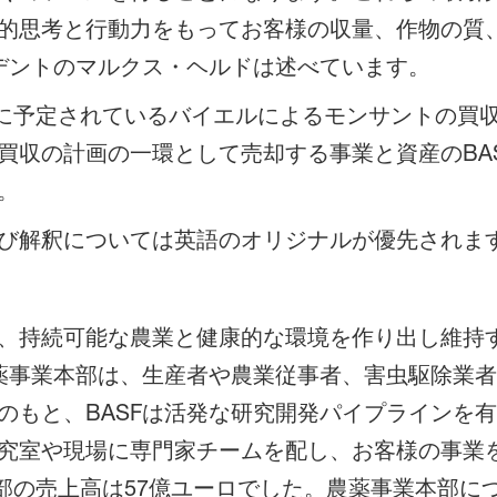
的思考と行動力をもってお客様の収量、作物の質
ジデントのマルクス・ヘルドは述べています。
半期に予定されているバイエルによるモンサントの買
買収の計画の一環として売却する事業と資産のBA
。
び解釈については英語のオリジナルが優先されま
、持続可能な農業と健康的な環境を作り出し維持す
農薬事業本部は、生産者や農業従事者、害虫駆除業
のもと、BASFは活発な研究開発パイプラインを
究室や現場に専門家チームを配し、お客様の事業
業本部の売上高は57億ユーロでした。農薬事業本部に