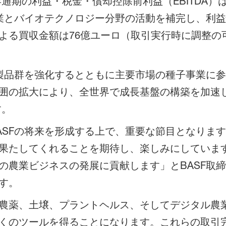
年通期の利益・税金・償却控除前利益（EBITDA）
事業とバイオテクノロジー分野の活動を補完し、利
よる買収金額は76億ユーロ（取引実行時に調整の
薬製品群を強化するとともに主要市場の種子事業に
囲の拡大により、全世界で成長基盤の構築を加速し
す。
ASFの将来を形成する上で、重要な節目となりま
果たしてくれることを期待し、楽しみにしていま
の農業ビジネスの発展に貢献します」とBASF取
す。
農薬、土壌、プラントヘルス、そしてデジタル農
のツールを得ることになります。これらの取引完了