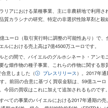
ラリアにおける菜種事業、主に非農耕地で利用さ
品質カラシナの研究、特定の非選択性除草剤と殺
7億ユーロ（取引実行時に調整の可能性あり）で、全
ルにおける売上高は7億4500万ユーロです。
にバイエルとの間で、バイエルのグルホシネート・アン
要な畑作物の種子事業、これらの作物に関する形
で合意しました（
プレスリリース
）。2017年
です。前回の合意に基づく買収金額は、59億ユー
。今回の買収はこれに加えて追加されるものです
べての事業のバイエルにおける2017年通期の売上