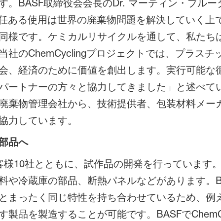
。BASF取締役会会長のDr. マーティン・ブル
責任ある使用は世界の廃棄物問題を解決していく上
同様です。ケミカルリサイクルを通して、私たち
社のChemCyclingプロジェクトでは、プラス
会、経済のために価値を創出します。実行可能な
パートナーの方々と協力してきました」と述べてい
廃棄物管理会社から、技術提供者、包装材料メーカ
協力しています。
部品へ
様10社とともに、試作品の開発を行っています。Ch
冷蔵庫の部品、断熱パネルなどがあります。BASFが
とまったく同じ特性を持ち合わせているため、例
品を製造することが可能です。BASFでChemCy