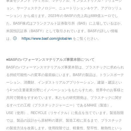
事業セグメント（ケミカル、マテリアル、インダストリアル・ソリューシ
ョン、サーフェステクノロジー、ニュートリション＆ケア、アグロソリュ
ーション）から成ります。2023年の BASFの売上高は689億ユーロでし
た。BASF株式はフランクフルト証券取引所（BAS）に上場しているほか、
米国預託証券（BASFY）として取引されています。BASFの詳しい情報
は、
https://www.basf.com/global/en
をご覧ください。
■BASF
のパフォーマンスマテリアルズ事業本部について
BASFのパフォーマンスマテリアルズ事業本部は、プラスチックに求められ
る持続可能性への変革の最前線にいます。BASFの製品は、トランスポーテ
ーション、消費財、インダストリアルアプリケーション、建築・建設とい
う4つの主要産業分野にイノベーションをもたらすため、世界中のお客様と
共同で開発をすすめています。私たちの研究開発は、プラスチックに関す
るすべての工程（プラスチックジャーニー）であるMAKE（製造）、
USE（使用）、RECYCLE（リサイクル）に焦点を当てています。製造段階
では、製品の設計から原材料の選択、製造工程に至るまで、プラスチック
の製造方法を改善します。使用段階では、軽量性、堅牢性、耐熱性といっ