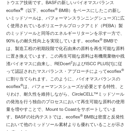
トウエア技術です。BASFの新しいバイオマスバランス
®
®
ecoflex
（以下、ecoflex
BMB）をベースにしたこの新し
いミッドソールは、パフォーマンスランニングシューズに広
く使用されているポリエーテルブロックアミド（PEBA）製
のミッドソールと同等のエネルギーリターンを示す一方で、
®
90%もの耐久性向上を実現しています。ecoflex
BMBで
は、製造工程の初期段階で化石由来の原料を再生可能な原料
に置き換えています。この再生可能な原料は有機廃棄物や残
2
渣バイオマスに由来し、REDcert
およびISCC PLUS[1]に従
®
って認証されたマスバランス・アプローチによってecoflex
に割り当てられます。このように、バイオマスバランスの
®
ecoflex
は、パフォーマンスシューズが必要とする特性、と
りわけ、耐久性を維持しながら、CircleCELL™ミッドソール
の発泡を行う独自のプロセスにおいて再生可能な原料の使用
量を増やすことで、Mount to Coastをサポートしていま
®
す。BASFの社内テストでは、ecoflex
BMBは密度と反発性
において他のミッドソール素材よりも優れていることが示さ