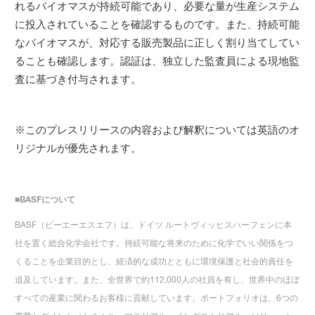
れるバイオマスが持続可能であり、必要な量が生産システム
に投入されていることを確認するものです。また、持続可能
なバイオマスが、対応する販売製品に正しく割り当てしてい
ることも確認します。認証は、独立した監査員による現地監
査に基づき付与されます。
※このプレスリリースの内容および解釈については英語のオ
リジナルが優先されます。
■
BASF
について
BASF（ビーエーエスエフ）は、ドイツ ルートヴィッヒスハーフェンに本
社を置く総合化学会社です。持続可能な将来のために化学でいい関係をつ
くることを企業目的とし、経済的な成功とともに環境保護と社会的責任を
追及しています。また、全世界で約112,000人の社員を有し、世界中のほぼ
すべての産業に関わるお客様に貢献しています。ポートフォリオは、6つの