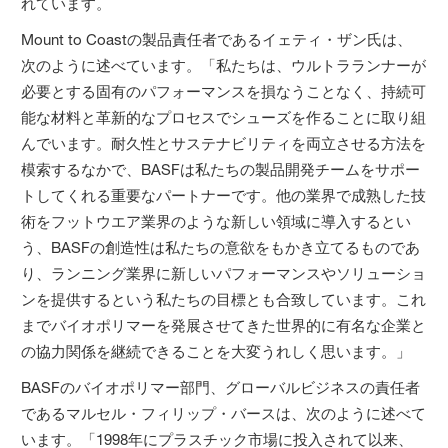
れています。
Mount to Coastの製品責任者であるイェティ・ザン氏は、
次のように述べています。「私たちは、ウルトラランナーが
必要とする固有のパフォーマンスを損なうことなく、持続可
能な材料と革新的なプロセスでシューズを作ることに取り組
んでいます。耐久性とサステナビリティを両立させる方法を
模索するなかで、BASFは私たちの製品開発チームをサポー
トしてくれる重要なパートナーです。他の業界で成熟した技
術をフットウエア業界のような新しい領域に導入するとい
う、BASFの創造性は私たちの意欲をもかき立てるものであ
り、ランニング業界に新しいパフォーマンスやソリューショ
ンを提供するという私たちの目標とも合致しています。これ
までバイオポリマーを発展させてきた世界的に有名な企業と
の協力関係を継続できることを大変うれしく思います。」
BASFのバイオポリマー部門、グローバルビジネスの責任者
であるマルセル・フィリップ・バースは、次のように述べて
います。「1998年にプラスチック市場に投入されて以来、