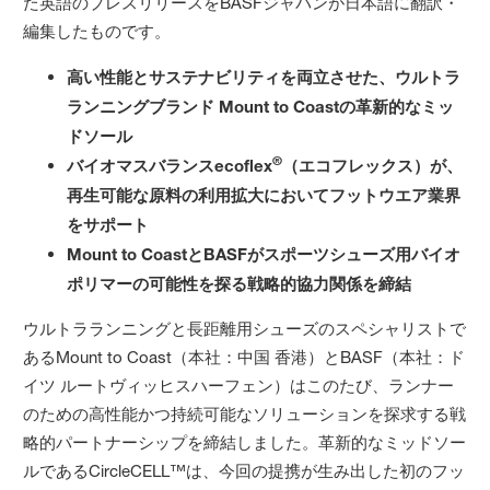
た英語のプレスリリースをBASFジャパンが日本語に翻訳・
編集したものです。
高い性能とサステナビリティを両立させた、ウルトラ
ランニングブランド
Mount to Coast
の革新的なミッ
ドソール
®
バイオマスバランスecoflex
（エコフレックス）が、
再生可能な原料の利用拡大においてフットウエア業界
をサポート
Mount to Coast
と
BASF
がスポーツシューズ用バイオ
ポリマーの可能性を探る戦略的協力関係を締結
ウルトラランニングと長距離用シューズのスペシャリストで
あるMount to Coast（本社：中国 香港）とBASF（本社：ド
イツ ルートヴィッヒスハーフェン）はこのたび、ランナー
のための高性能かつ持続可能なソリューションを探求する戦
略的パートナーシップを締結しました。革新的なミッドソー
ルであるCircleCELL™は、今回の提携が生み出した初のフッ