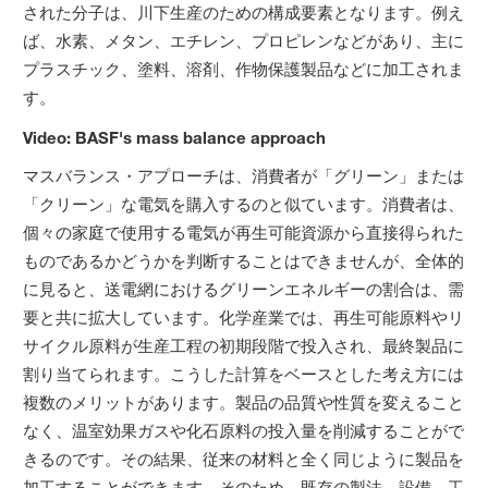
された分子は、川下生産のための構成要素となります。例え
ば、水素、メタン、エチレン、プロピレンなどがあり、主に
プラスチック、塗料、溶剤、作物保護製品などに加工されま
す。
Video: BASF's mass balance approach
マスバランス・アプローチは、消費者が「グリーン」または
「クリーン」な電気を購入するのと似ています。消費者は、
個々の家庭で使用する電気が再生可能資源から直接得られた
ものであるかどうかを判断することはできませんが、全体的
に見ると、送電網におけるグリーンエネルギーの割合は、需
要と共に拡大しています。化学産業では、再生可能原料やリ
サイクル原料が生産工程の初期段階で投入され、最終製品に
割り当てられます。こうした計算をベースとした考え方には
複数のメリットがあります。製品の品質や性質を変えること
なく、温室効果ガスや化石原料の投入量を削減することがで
きるのです。その結果、従来の材料と全く同じように製品を
加工することができます。そのため、既存の製法、設備、工