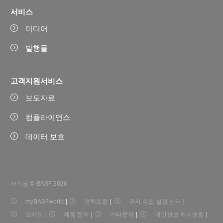
서비스
미디어
발행물
고객지원서비스
보도자료
컴플라이언스
데이터 보호
저작권 © BASF 2026
myBASFworld
면책조항
쿠키 수집 설정 센터
크레딧
제품 문의
기타문의
개인정보 처리방침