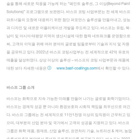
술을 통해 새로운 적용을 가능케 하는 “페인트 솔루션, 그 이상(Beyond Paint
Solutions)” 프로그램으로 보완된다. 바스프 코팅 사업부문는 전 세계 바스프
파트너들의 요청에 대응하기 위한 첨단 퍼포먼스 솔루션을 만들어내고, 성능
과 디자인 및 새로운 어플리케이션 개발을 주도하고 있다. 바스프는 유럽, 북·
남미 및 아시아·태평양 지역의 생산시설에 대한 협력 네트워크를 운영함으로
써, 고객의 이익을 위해 여러 분야의 글로벌 팀들로부터 기술과 지식 및 자원
을 공유하고 있다. 2022년 바스프 코팅사업부는 전 세계적으로 42억 유로의
매출을 달성하였다. 상상 이상의 솔루션 – 바스프의 코팅 사업부문과 제품에
대한 보다 자세한 내용은
www.basf-coatings.com
에서 확인할 수 있다.
바스프 그룹 소개
바스프는 화학으로 지속 가능한 미래를 만들어 나가는 글로벌 화학기업이다.
바스프는 경제적 성공 뿐 아니라 환경보호와 사회적 책임을 최우선으로 여긴
다. 바스프 그룹에는 전 세계적으로 11만1천명 이상의 임직원이 근무하고 있
으며, 대부분의 산업 분야 및 국가에서 고객의 성공을 지원하고 있다. 바스프
그룹은 화학 제품, 원재료, 산업 솔루션, 표면처리 기술, 뉴트리션 & 케어, 농업
솔루션의 6개 분야에서 폭넓은 포트폴리오를 제공하고 있다. 바스프는 2022