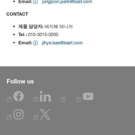
Email:
jungjoon.park@basf.com
CONTACT
제품 담당자:
배지혜 매니저
Tel :
010-3013-0200
Email:
jihye.bae@basf.com
Follow us