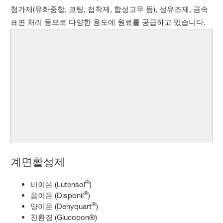
첨가제(유화중합, 코팅, 접착제, 합성고무 등), 섬유조제, 금속
표면 처리 등으로 다양한 용도에 원료를 공급하고 있습니다.
계면활성제
®
비이온 (Lutensol
)
®
음이온 (Disponil
)
®
양이온 (Dehyquart
)
친환경 (Glucopon®)