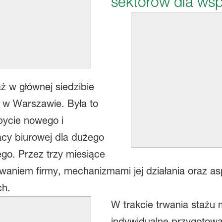
sektorów dla wsp
 w głównej siedzibie
ę w Warszawie. Była to
bycie nowego i
cy biurowej dla dużego
go. Przez trzy miesiące
waniem firmy, mechanizmami jej działania oraz a
ch.
W trakcie trwania stażu 
indywidualne przygotow