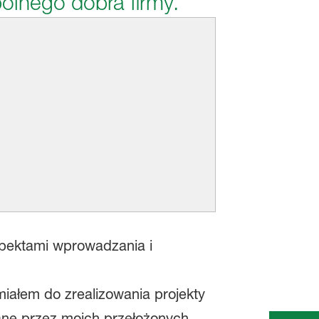
ólnego dobra firmy.
spektami wprowadzania i
miałem do zrealizowania projekty
ane przez moich przełożonych