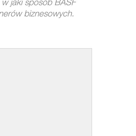
m, w jaki sposób BASF
tnerów biznesowych.