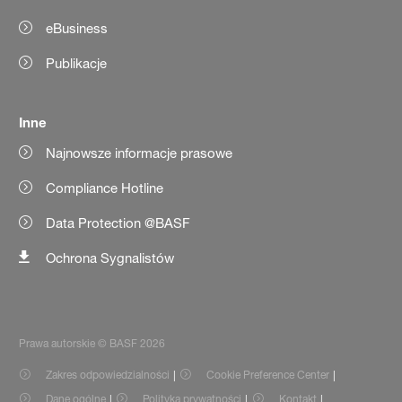
eBusiness
Publikacje
Inne
Najnowsze informacje prasowe
Compliance Hotline
Data Protection @BASF
Ochrona Sygnalistów
Prawa autorskie © BASF 2026
Zakres odpowiedzialności
Cookie Preference Center
Dane ogólne
Polityka prywatności
Kontakt