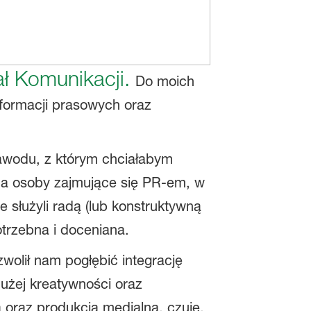
ał Komunikacji.
Do moich
formacji prasowych oraz
zawodu, z którym chciałabym
na osoby zajmujące się PR-em, w
 służyli radą (lub konstruktywną
otrzebna i doceniana.
wolił nam pogłębić integrację
użej kreatywności oraz
 oraz produkcją medialną, czuję,