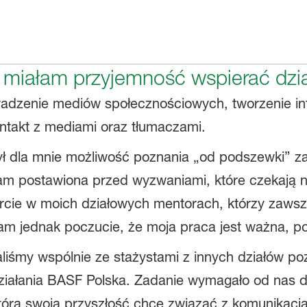
 miałam przyjemność wspierać dzi
adzenie mediów społecznościowych, tworzenie in
ontakt z mediami oraz tłumaczami.
zył dla mnie możliwość poznania „od podszewki” 
łam postawiona przed wyzwaniami, które czekają 
rcie w moich działowych mentorach, którzy zawsze
łam jednak poczucie, że moja praca jest ważna, p
liśmy wspólnie ze stażystami z innych działów poz
ziałania BASF Polska. Zadanie wymagało od nas d
tóra swoją przyszłość chce związać z komunikacją