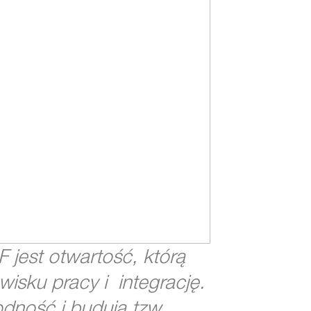
 jest otwartość, którą
isku pracy i integrację.
dność i budują tzw.