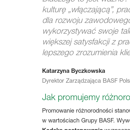
kulturę „włączającą”, pr
dla rozwoju zawodowego,
wykorzystywać swoje tale
większej satysfakcji z p
lepszego zrozumienia kl
Katarzyna Byczkowska
Dyrektor Zarządzająca BASF Polsk
Jak promujemy różnor
Promowanie różnorodności stanowi 
w wartościach Grupy BASF. Wywo