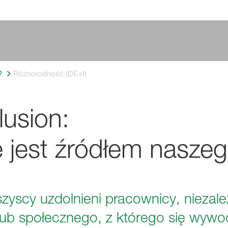
?
Różnorodność (DE+I)
lusion:
e jest źródłem nasze
szyscy uzdolnieni pracownicy, niezale
 lub społecznego, z którego się wywod