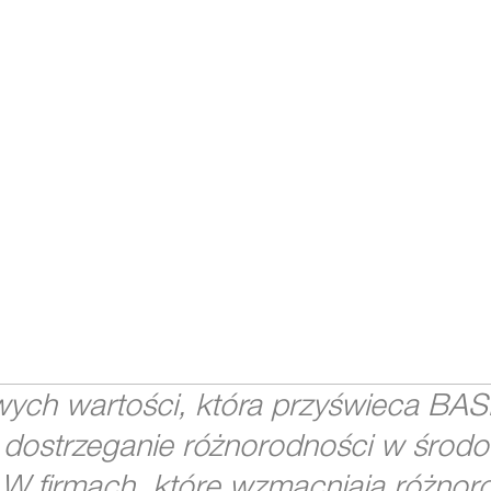
ych wartości, która przyświeca BASF
dostrzeganie różnorodności w środow
 W firmach, które wzmacniają różnoro