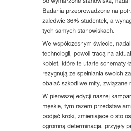
po wymarzone stanowiska, nadal w
Badania przeprowadzone na potrz
zaledwie 36% studentek, a wynag
tych samych stanowiskach.
We współczesnym świecie, nadal 
technologii, powoli tracą na akt
kobiet, które te utarte schematy 
rezygnują ze spełniania swoich 
obalać szkodliwe mity, związane 
W pierwszej edycji naszej kampa
męskie, tym razem przedstawiamy
podjąć kroki, zmieniające o sto os
ogromną determinacją, przyjęły p