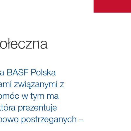
połeczna
ma BASF Polska
pami związanymi z
 Pomóc w tym ma
tóra prezentuje
ypowo postrzeganych –