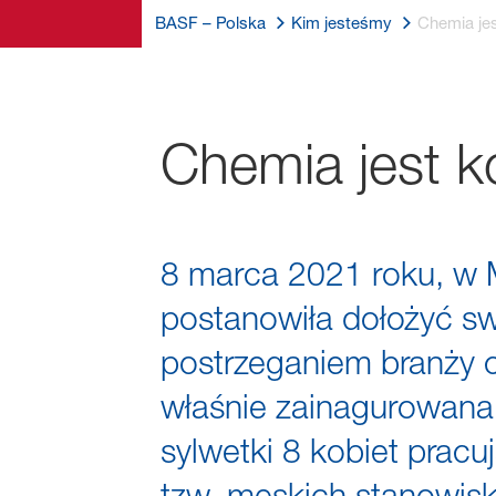
BASF – Polska
Kim jesteśmy
Chemia jes
Chemia jest k
8 marca 2021 roku, w 
postanowiła dołożyć sw
postrzeganiem branży 
właśnie zainagurowana 
sylwetki 8 kobiet prac
tzw. męskich stanowis