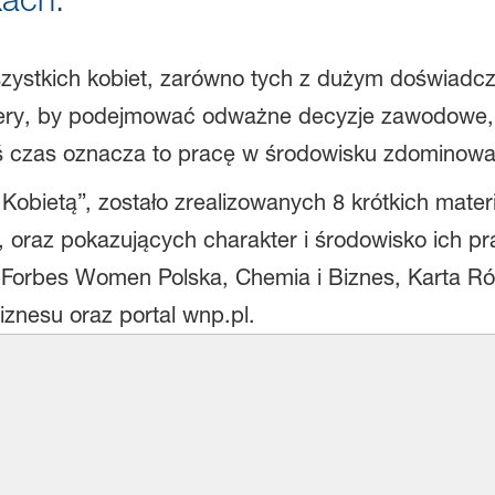
stkich kobiet, zarówno tych z dużym doświadczen
riery, by podejmować odważne decyzje zawodowe,
akiś czas oznacza to pracę w środowisku zdominow
obietą”, zostało zrealizowanych 8 krótkich mater
 oraz pokazujących charakter i środowisko ich pr
 Forbes Women Polska, Chemia i Biznes, Karta R
znesu oraz portal wnp.pl.