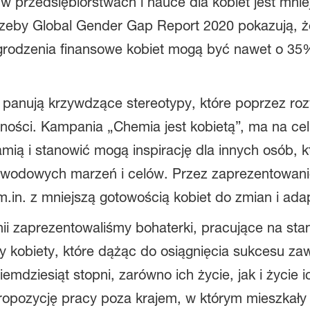
 przedsiębiorstwach i nauce dla kobiet jest mniej
eby Global Gender Gap Report 2020 pokazują, że
rodzenia finansowe kobiet mogą być nawet o 35%
panują krzywdzące stereotypy, które poprzez roz
ualności. Kampania „Chemia jest kobietą”, ma na c
łamią i stanowić mogą inspirację dla innych osób,
zawodowych marzeń i celów. Przez zaprezentowan
m.in. z mniejszą gotowością kobiet do zmian i ad
nii zaprezentowaliśmy bohaterki, pracujące na s
 kobiety, które dążąc do osiągnięcia sukcesu z
iemdziesiąt stopni, zarówno ich życie, jak i życie i
ropozycję pracy poza krajem, w którym mieszkały