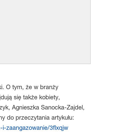
ki. O tym, że w branży
ują się także kobiety,
yk, Agnieszka Sanocka-Zajdel,
y do przeczytania artykułu:
a-i-zaangazowanie/3flxqjw