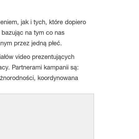
iem, jak i tych, które dopiero
 bazując na tym co nas
anym przez jedną płeć.
iałów video prezentujących
acy. Partnerami kampanii są:
óżnorodności, koordynowana