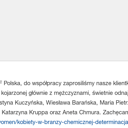
 Polska, do współpracy zaprosiliśmy nasze klient
kojarzonej głównie z mężczyznami, świetnie odnajd
yna Kuczyńska, Wiesława Barańska, Maria Pietrz
a, Katarzyna Kruppa oraz Aneta Chmura. Zachęcam
swomen/kobiety-w-branzy-chemicznej-determinacj