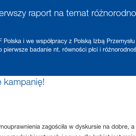
ierwszy raport na temat różnorodno
F Polska i we współpracy z Polską Izbą Przemys
to pierwsze badanie nt. równości płci i różnorodn
e kampanię!
wnouprawnienia zagościła w dyskursie na dobre, a 