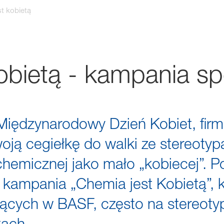
t kobietą
obietą - kampania s
Międzynarodowy Dzień Kobiet, fir
oją cegiełkę do walki ze stereoty
chemicznej jako mało „kobiecej”.
kampania „Chemia jest Kobietą”, k
ujących w BASF, często na stereot
kach.