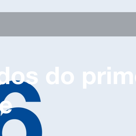
dos do prim
re